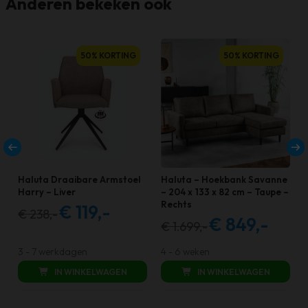
Anderen bekeken ook
50% KORTING
50% KORTING
Haluta Draaibare Armstoel
Haluta – Hoekbank Savanne
Harry – Liver
– 204 x 133 x 82 cm – Taupe –
Rechts
€
119,-
€
238,-
Oorspronkelijke
Huidige
€
849,-
€
1.699,-
Oorspronkelijke
Huidige
prijs
prijs
prijs
prijs
was:
is:
3 - 7 werkdagen
4 - 6 weken
was:
is:
€ 238,00.
€ 119,00.
IN WINKELWAGEN
IN WINKELWAGEN
€ 1.699,00.
€ 849,00.