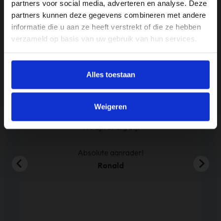
partners voor social media, adverteren en analyse. Deze
partners kunnen deze gegevens combineren met andere
Merk
informatie die u aan ze heeft verstrekt of die ze hebben
Countryfield
verzameld op basis van uw gebruik van hun services.
Alles toestaan
Reviews
Bed besteld ,en zoals beloofd binnen de weken
Weigeren
geleverd. Netjes op de hoogte gehouden wat
betreft levering.
En de boxspring is zoals we verwacht hadden.
Sven de Haze