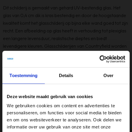
Dit schilderij is gemaakt van gehard UV-bestendig glas. Het
glas van 0,4 cm dik is kras bestendig en door de hoogstaande
kwaliteit komt het glasschilderij op bijna elke wand goed tot zijn
recht. Een afbeelding op glas heeft in verhouding tot plexiglas
een langere levensduur, realistische dieptes en biedt
levendigere kleuren. Glasschilderijen van Countryfield worden
standaard geleverd met een aluminium ophangsysteem en is
eenvoudig te bevestigen door middel van 2 schroeven. Dit
glasschilderij is dus echt een toevoeging aan uw interieur!
Toestemming
Details
Over
Specificaties
Deze website maakt gebruik van cookies
Afmeting
We gebruiken cookies om content en advertenties te
120 x 80 cm
personaliseren, om functies voor social media te bieden
en om ons websiteverkeer te analyseren. Ook delen we
Kleur
informatie over uw gebruik van onze site met onze
ZwartWit