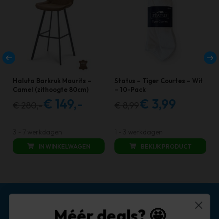
heeft
meerdere
variaties.
Deze
optie
kan
Haluta Barkruk Maurits –
Status – Tiger Courtes – Wit
gekozen
Camel (zithoogte 80cm)
– 10-Pack
€
149,-
€
3,99
worden
€
280,-
€
8,99
Oorspronkelijke
Huidige
Oorspronkelijke
Huidige
op
prijs
prijs
prijs
prijs
de
was:
is:
was:
is:
3 - 7 werkdagen
1 - 3 werkdagen
productpagina
€ 280,00.
€ 149,00.
€ 8,99.
€ 3,99.
IN WINKELWAGEN
BEKIJK PRODUCT
Méér deals? 🤩