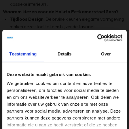
klassieke interieurs.
Waarom kiezen voor de Haluta Eetkamerstoel Sara?
Tijdloos Design:
De bruine kleur en elegante vormgeving
maken deze stoel tot een blijvende favoriet.
Comfort en Functionaliteit:
Ideaal voor dagelijks
gebruik én speciale gelegenheden.
Onderhoudsvriendelijk:
De stof is eenvoudig schoon te
Toestemming
Details
Over
houden, perfect voor gezinnen.
Maak uw eetkamer compleet met de Haluta Eetkamerstoel
Sara. Bestel vandaag nog en geniet van comfort en stijl in één!
Deze website maakt gebruik van cookies
We gebruiken cookies om content en advertenties te
personaliseren, om functies voor social media te bieden
Specificaties
en om ons websiteverkeer te analyseren. Ook delen we
Armleuninghoogte
informatie over uw gebruik van onze site met onze
partners voor social media, adverteren en analyse. Deze
66 cm
partners kunnen deze gegevens combineren met andere
Gewicht
informatie die u aan ze heeft verstrekt of die ze hebben