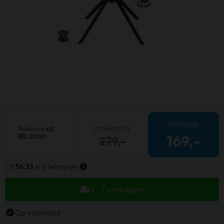
actieprijs
adviesprijs
169,-
279,-
Of
56,33
in 3 termijnen
3 - 7 werkdagen
Op voorraad