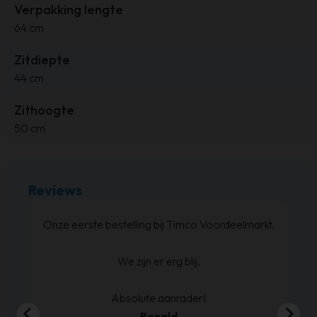
Verpakking lengte
64 cm
Zitdiepte
44 cm
Zithoogte
50 cm
Reviews
Bed besteld ,en zoals beloofd binnen de weken
geleverd. Netjes op de hoogte gehouden wat
betreft levering.
En de boxspring is zoals we verwacht hadden.
Sven de Haze