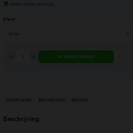
Alleen online verkoop
Kleur
:
IN WINKELWAGEN
Haluta
Eetkamerstoel
Sara
-
Bruin
aantal
SPECIFICATIES
BESCHRIJVING
REVIEWS
Beschrijving