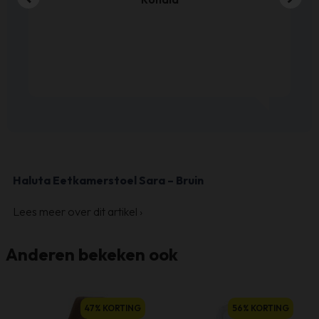
Haluta Eetkamerstoel Sara – Bruin
Lees meer over dit artikel
›
Anderen bekeken ook
Dit
47% KORTING
56% KORTING
product