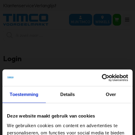
Klantenservice
Verlanglijst
MIJN TIMCO
WINKELS
Producten
zoeken
Login
Vereist
Gebruikersnaam of e-mailadres
*
Toestemming
Details
Over
Vereist
Wachtwoord
*
Deze website maakt gebruik van cookies
We gebruiken cookies om content en advertenties te
personaliseren, om functies voor social media te bieden
Onthouden