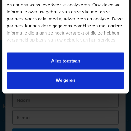
LOGIN
en om ons websiteverkeer te analyseren. Ook delen we
Je wachtwoord vergeten?
informatie over uw gebruik van onze site met onze
partners voor social media, adverteren en analyse. Deze
partners kunnen deze gegevens combineren met andere
informatie die u aan ze heeft verstrekt of die ze hebben
verzameld op basis van uw gebruik van hun services.
Alles toestaan
Méér deals? 🤩
Over ons
Weigeren
Abonneer je op onze mail!
Populaire categorieën
Mijn account