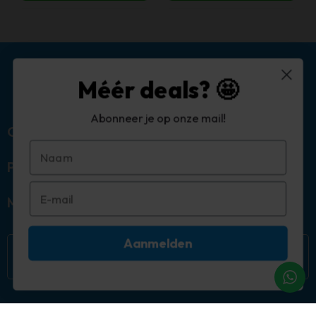
Méér deals? 🤩
Abonneer je op onze mail!
Over ons
Populaire categorieën
Mijn account
Aanmelden