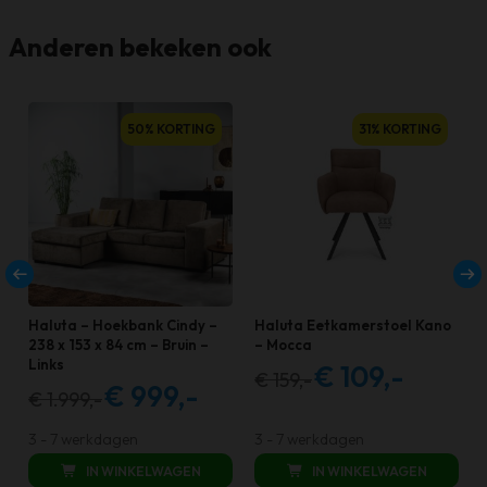
Anderen bekeken ook
50% KORTING
31% KORTING
Haluta – Hoekbank Cindy –
Haluta Eetkamerstoel Kano
238 x 153 x 84 cm – Bruin –
– Mocca
Links
€
109,-
€
159,-
Oorspronkelijke
Huidige
€
999,-
€
1.999,-
Oorspronkelijke
Huidige
prijs
prijs
prijs
prijs
was:
is:
3 - 7 werkdagen
3 - 7 werkdagen
was:
is:
€ 159,00.
€ 109,00.
IN WINKELWAGEN
IN WINKELWAGEN
€ 1.999,00.
€ 999,00.