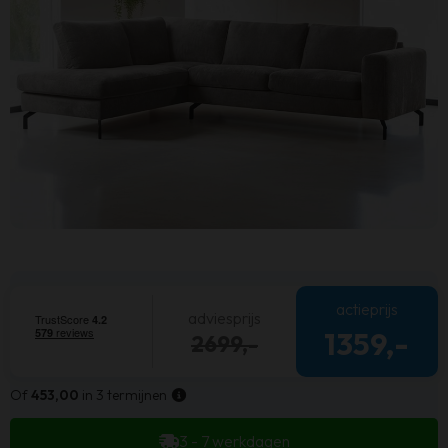
actieprijs
adviesprijs
1359,-
2699,-
Of
453,00
in 3 termijnen
3 - 7 werkdagen