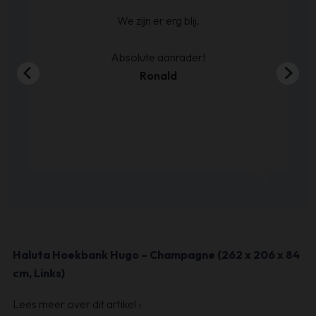
ijn
We zijn er erg blij.
en
00
Absolute aanrader!
Ronald
Haluta Hoekbank Hugo – Champagne (262 x 206 x 84
cm, Links)
Lees meer over dit artikel
›