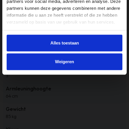
partners voor social media, adverteren en analyse. Deze
zitcomfort dankzij de hoogwaardige kussens.
partners kunnen deze gegevens combineren met andere
Upgrade uw woonkamer met de Haluta Hoekbank Hugo en
informatie die u aan ze heeft verstrekt of die ze hebben
ervaar het perfecte samenspel van stijl, comfort en
verzameld op basis van uw gebruik van hun services.
functionaliteit. Bestel nu en profiteer van onze speciale
aanbieding!
Alles toestaan
Specificaties
Weigeren
Aantal zitplekken
3
Armleuninghoogte
64 cm
Gewicht
85 kg