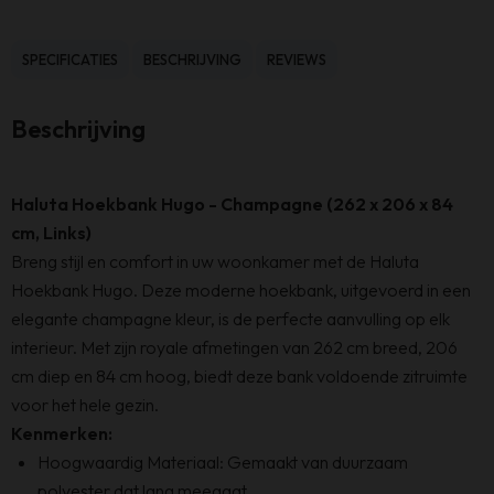
-
262
SPECIFICATIES
BESCHRIJVING
REVIEWS
x
206
Beschrijving
x
84
cm
Haluta Hoekbank Hugo - Champagne (262 x 206 x 84
-
cm, Links)
Champagne
Breng stijl en comfort in uw woonkamer met de Haluta
-
Hoekbank Hugo. Deze moderne hoekbank, uitgevoerd in een
Links
elegante champagne kleur, is de perfecte aanvulling op elk
aantal
interieur. Met zijn royale afmetingen van 262 cm breed, 206
cm diep en 84 cm hoog, biedt deze bank voldoende zitruimte
voor het hele gezin.
Kenmerken:
Hoogwaardig Materiaal: Gemaakt van duurzaam
polyester dat lang meegaat.