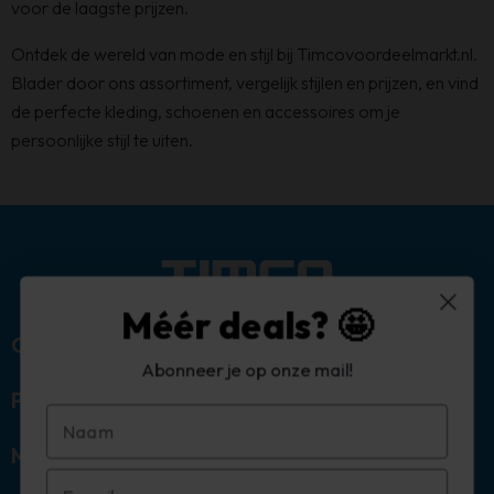
voor de laagste prijzen.
Ontdek de wereld van mode en stijl bij Timcovoordeelmarkt.nl.
Blader door ons assortiment, vergelijk stijlen en prijzen, en vind
de perfecte kleding, schoenen en accessoires om je
persoonlijke stijl te uiten.
Méér deals? 🤩
Over ons
Abonneer je op onze mail!
Populaire categorieën
Mijn account