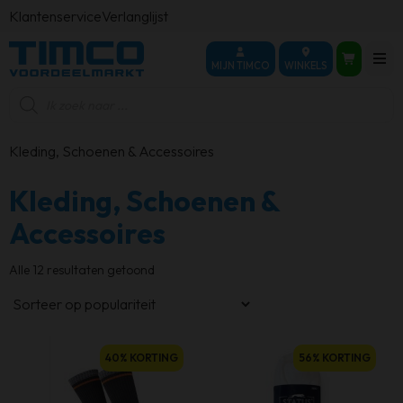
Klantenservice
Verlanglijst
MIJN TIMCO
WINKELS
Producten
zoeken
Kleding, Schoenen & Accessoires
Kleding, Schoenen &
Accessoires
Gesorteerd
Alle 12 resultaten getoond
op
populariteit
Dit
Dit
40% KORTING
56% KORTING
product
product
heeft
heeft