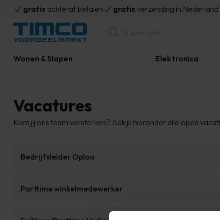
gratis
achteraf betalen
gratis
verzending in Nederlan
Producten
zoeken
Wonen & Slapen
Elektronica
Vacatures
Kom jij ons team versterken? Bekijk hieronder alle open vacat
Bedrijfsleider Oploo
Parttime winkelmedewerker