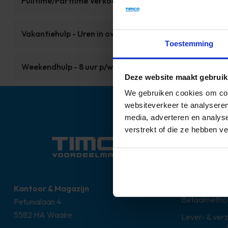
Fulltime/Parttime Verkoopmedewerker Meubels
Vakantiehulp - Uren in overleg
Toestemming
Weekendhulp - 8 uur p/w
Deze website maakt gebruik
We gebruiken cookies om cont
websiteverkeer te analyseren
media, adverteren en analys
verstrekt of die ze hebben v
Over ons
Contact
Klantenkaart
Kantoor & Magazijn
Betaalmetho
Petunialaan 4
5582 HA Waalre
Lever- & ver