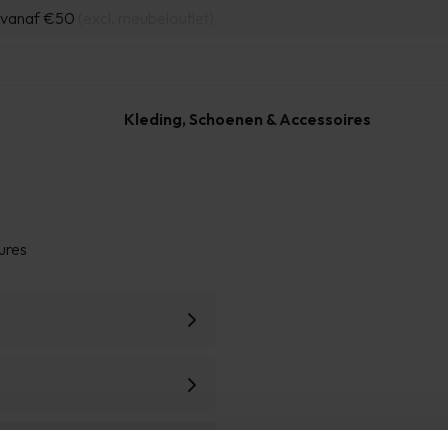
d vanaf €50
(excl. meubeloutlet)
Kleding, Schoenen & Accessoires
ures