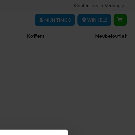
Klantenservice
Verlanglijst
MIJN TIMCO
WINKELS
Koffers
Meubeloutlet