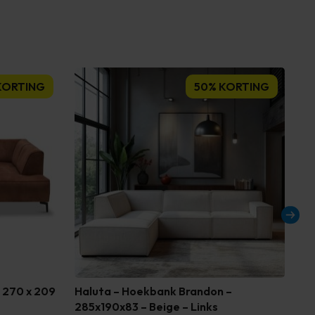
KORTING
50% KORTING
 270 x 209
Haluta – Hoekbank Brandon –
Ha
285x190x83 – Beige – Links
Ko