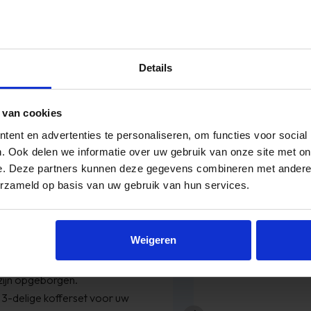
Ritssluiting
iaal, waarbij stevigheid hand
Materiaal
ers zijn gemaakt om de tand
Kunststof
n zorgeloze reizen.
Details
Merk
een extra laag beveiliging.
TVR Travel
 van cookies
r te inspecteren zonder
Verpakkingsinhoud
orstroom en gemoedsrust.
ent en advertenties te personaliseren, om functies voor social
3x TVR-Travel® Koffers - S
. Ook delen we informatie over uw gebruik van onze site met on
e. Deze partners kunnen deze gegevens combineren met andere i
moeite te verplaatsen. Handige
erzameld op basis van uw gebruik van hun services.
rwielen garanderen een
Reviews
Weigeren
 geribbelde textuur en de
 snel
Bed besteld ,en zo
afgewerkt met een
GM
hoo
 zijn opgeborgen.
En de 
3-delige kofferset voor uw