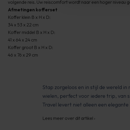
volgende reis. Uw reiscomfort wordt naar een hoger niveau ge
Afmetingen kofferset
Koffer klein B x H x D:
34 x 53 x 22 cm
Koffer middel B x H x D:
41 x 64 x 24 cm
Koffer groot B x H x D:
46 x 76 x 29 cm
Stap zorgeloos en in stijl de wereld i
wielen, perfect voor iedere trip, van
Travel levert niet alleen een elegant
Lees meer over dit artikel
›