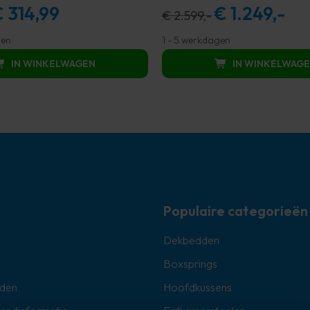
€
314,99
€
1.249,-
rspronkelijke
Huidige
Oorspronkelijke
Huidi
€
2.599,-
ijs
prijs
prijs
prijs
gen
1 - 5 werkdagen
s:
is:
was:
is:
IN WINKELWAGEN
IN WINKELWAG
629,99.
€ 314,99.
€ 2.599,00.
€ 1.2
Populaire categorieën
Dekbedden
Boxsprings
den
Hoofdkussens