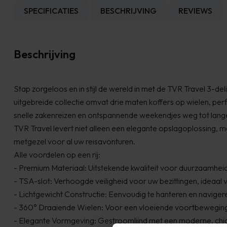
SPECIFICATIES
BESCHRIJVING
REVIEWS
Beschrijving
Stap zorgeloos en in stijl de wereld in met de TVR Travel 3-de
uitgebreide collectie omvat drie maten koffers op wielen, perf
snelle zakenreizen en ontspannende weekendjes weg tot lange,
TVR Travel levert niet alleen een elegante opslagoplossing, 
metgezel voor al uw reisavonturen.
Alle voordelen op een rij:
- Premium Materiaal: Uitstekende kwaliteit voor duurzaamheid
- TSA-slot: Verhoogde veiligheid voor uw bezittingen, ideaal v
- Lichtgewicht Constructie: Eenvoudig te hanteren en navigere
- 360° Draaiende Wielen: Voor een vloeiende voortbeweging
- Elegante Vormgeving: Gestroomlijnd met een moderne, chiqu