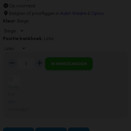
Op voorraad
Bekijken of proefliggen in
Aalst-Waalre
&
Oploo
Kleur
:
Beige
Positie bankhoek
:
Links
Haluta
IN WINKELWAGEN
Hoekbank
Breda
-
Voeg
262
toe
x
aan
195
verlanglijst
x
83
cm