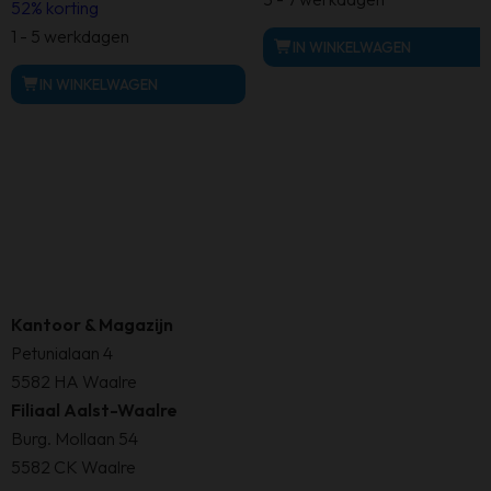
52% korting
€ 1.199,00.
€ 449,00.
was:
is:
1 - 5 werkdagen
IN WINKELWAGEN
€ 2.599,00.
€ 1.249,00.
IN WINKELWAGEN
Kantoor & Magazijn
Petunialaan 4
5582 HA Waalre
Filiaal Aalst-Waalre
Burg. Mollaan 54
5582 CK Waalre