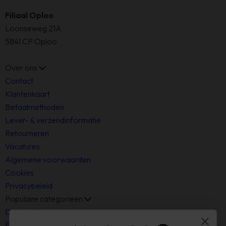
Openingstijden
Filiaal Oploo
Loonseweg 21A
5841 CP Oploo
Openingstijden
Over ons
Contact
Klantenkaart
Betaalmethoden
Lever- & verzendinformatie
Retourneren
Vacatures
Algemene voorwaarden
Cookies
Privacybeleid
Populaire categorieën
Dekbedden
Boxsprings