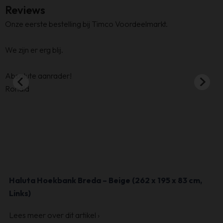
Reviews
Onze eerste bestelling bij Timco Voordeelmarkt.
H
L
We zijn er erg blij.
Absolute aanrader!
Ronald
Haluta Hoekbank Breda – Beige (262 x 195 x 83 cm,
Links)
Lees meer over dit artikel
›