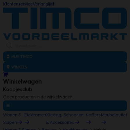
Klantenservice
Verlanglijst
Producten
zoeken
MIJN TIMCO
WINKELS
Winkelwagen
Koopjesclub
Geen producten in de winkelwagen.
Wonen &
Elektronica
Kleding, Schoenen
Koffers
Meubeloutlet
Slapen
& Accessoires
Wonen & Slapen
Banken
Hoekbanken
Haluta