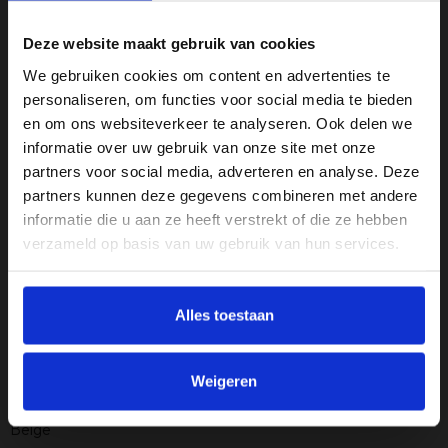
Royale hoekbank van 262 x 195 x 83 cm
Uitgevoerd in een stijlvolle en tijdloze beige kleur
Deze website maakt gebruik van cookies
Vaste kussens voor een nette en verzorgde uitstraling
We gebruiken cookies om content en advertenties te
Comfortabele zitting en rugleuning voor dagelijks gebruik
personaliseren, om functies voor social media te bieden
Duurzame polyester bekleding met een stevig stalen frame
en om ons websiteverkeer te analyseren. Ook delen we
Linkerhoek opstelling, geschikt voor diverse woonruimtes
informatie over uw gebruik van onze site met onze
Met de Haluta Hoekbank Breda haal je een comfortabele en
partners voor social media, adverteren en analyse. Deze
stijlvolle bank in huis die perfect aansluit bij jouw interieur.
partners kunnen deze gegevens combineren met andere
Specificaties
informatie die u aan ze heeft verstrekt of die ze hebben
verzameld op basis van uw gebruik van hun services.
Aantal zitplekken
3.5
Afmeting
Alles toestaan
B 275 x D 210 x 77 cm
Armleuninghoogte
60 cm
Weigeren
Kleur
Beige