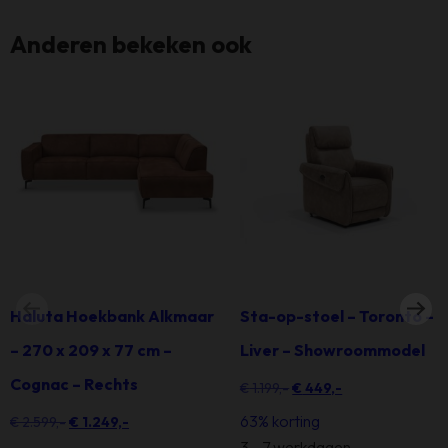
Anderen bekeken ook
Haluta Hoekbank Alkmaar
Sta-op-stoel – Toronto –
– 270 x 209 x 77 cm –
Liver – Showroommodel
Cognac – Rechts
Oorspronkelijke
Huidige
€
1.199,-
€
449,-
prijs
prijs
63% korting
Oorspronkelijke
Huidige
€
2.599,-
€
1.249,-
was:
is:
3 - 7 werkdagen
prijs
prijs