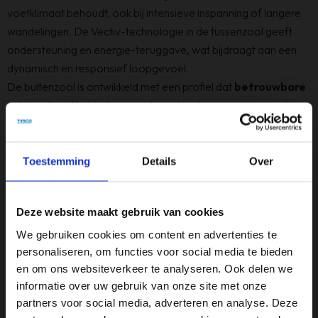
voetklimaat behoudt, ook bij intensieve inspanning of langere
wandelingen. De Vectiv-technologie in de tussenzool geeft
ondersteuning en energie-teruggave, wat bijdraagt aan een
dynamisch en responsief loopgevoel.
De buitenzool is ontwikkeld met een profiel dat
betrouwbare
grip en tractie
biedt op een breed scala aan ondergronden,
van modderige trails tot steile rotsachtige stukken, zodat je vol
vertrouwen blijft lopen. De combinatie van flexibiliteit en
stabiliteit maakt deze schoen ideaal voor actieve outdoor-
Toestemming
Details
Over
avonturen waarbij je zowel snelheid als comfort zoekt.
Belangrijkste kenmerken:
Deze website maakt gebruik van cookies
Waterdicht & ademend
dankzij DryVent-laag
Vectiv-technologie
voor energie-teruggave en
We gebruiken cookies om content en advertenties te
personaliseren, om functies voor social media te bieden
loopdynamiek
en om ons websiteverkeer te analyseren. Ook delen we
Lichtgewicht & efficiënt ontwerp
voor snelle hikes
informatie over uw gebruik van onze site met onze
Goede grip & tractie
op diverse terreinen
partners voor social media, adverteren en analyse. Deze
Comfortabele demping
voor langdurig wandelplezier