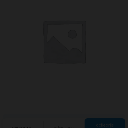
actieprijs
adviesprijs