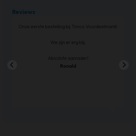
Reviews
Bed besteld ,en zoals beloofd binnen de 
geleverd. Netjes op de hoogte gehouden
betreft levering.
En de boxspring is zoals we verwacht ha
Sven de Haze