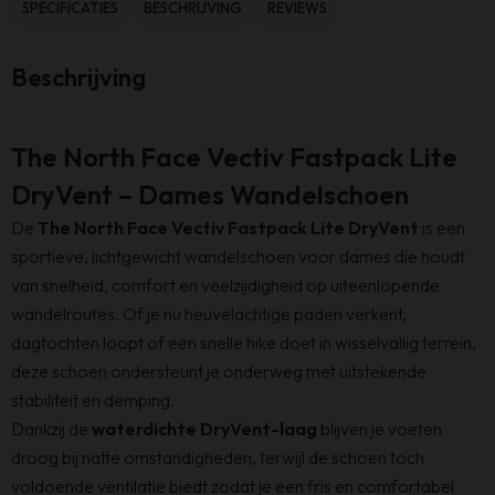
SPECIFICATIES
BESCHRIJVING
REVIEWS
Beschrijving
The North Face Vectiv Fastpack Lite
DryVent – Dames Wandelschoen
De
The North Face Vectiv Fastpack Lite DryVent
is een
sportieve, lichtgewicht wandelschoen voor dames die houdt
van snelheid, comfort en veelzijdigheid op uiteenlopende
wandelroutes. Of je nu heuvelachtige paden verkent,
dagtochten loopt of een snelle hike doet in wisselvallig terrein,
deze schoen ondersteunt je onderweg met uitstekende
stabiliteit en demping.
Dankzij de
waterdichte DryVent-laag
blijven je voeten
droog bij natte omstandigheden, terwijl de schoen toch
voldoende ventilatie biedt zodat je een fris en comfortabel