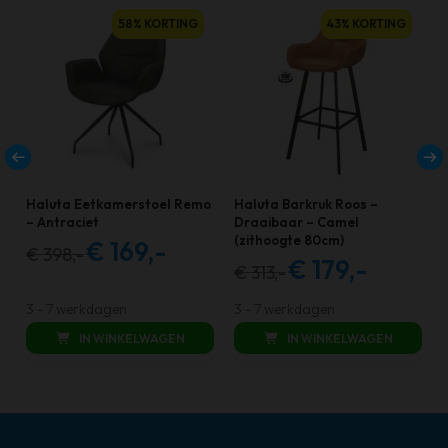
58% KORTING
43% KORTING
Haluta Eetkamerstoel Remo
Haluta Barkruk Roos –
– Antraciet
Draaibaar – Camel
(zithoogte 80cm)
€
169,-
€
398,-
Oorspronkelijke
Huidige
€
179,-
€
313,-
Oorspronkelijke
Huidige
prijs
prijs
prijs
prijs
was:
is:
3 - 7 werkdagen
3 - 7 werkdagen
was:
is:
€ 398,00.
€ 169,00.
IN WINKELWAGEN
IN WINKELWAGEN
€ 313,00.
€ 179,00.