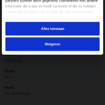
partners kunnen deze gegevens combineren met andere
Met de
The North Face Vectiv Fastpack Lite DryVent
kies
informatie die u aan ze heeft verstrekt of die ze hebben
je voor een hoogwaardige, comfortabele en dynamische
verzameld op basis van uw gebruik van hun services.
wandelschoen die je voeten beschermt, ondersteunt en
comfortabel houdt, perfect voor dames die graag actief en
snel de natuur intrekken.
Alles toestaan
Weigeren
Specificaties
Kleur
Grijs (licht)
Maat
36
Merk
The North Face