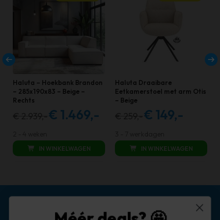
Haluta – Hoekbank Brandon
Haluta Draaibare
– 285x190x83 – Beige –
Eetkamerstoel met arm Otis
Rechts
– Beige
€
1.469,-
€
149,-
€
2.939,-
€
259,-
Oorspronkelijke
Huidige
Oorspronkelijke
Huidige
prijs
prijs
prijs
prijs
2 - 4 weken
3 - 7 werkdagen
was:
is:
was:
is:
IN WINKELWAGEN
IN WINKELWAGEN
€ 2.939,00.
€ 1.469,00.
€ 259,00.
€ 149,00.
Méér deals? 🤩