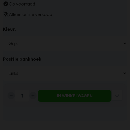
Op voorraad
Alleen online verkoop
Kleur
:
Positie bankhoek
:
IN WINKELWAGEN
Haluta
Hoekbank
Assen
-
265