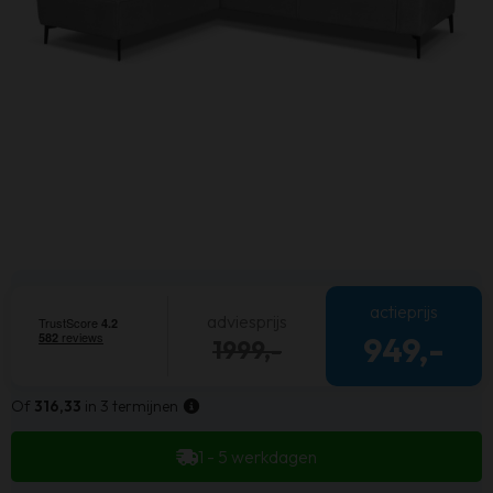
actieprijs
adviesprijs
949,-
1999,-
Of
316,33
in 3 termijnen
1 - 5 werkdagen