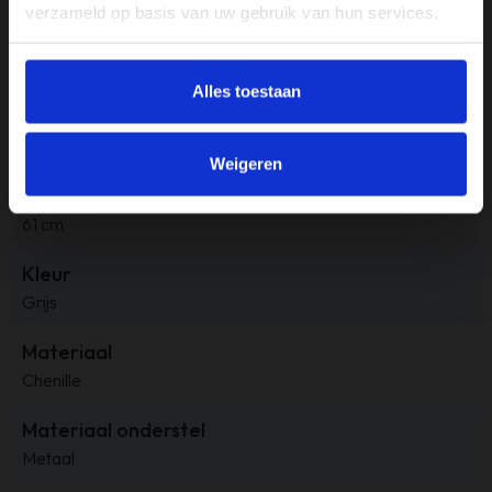
verzameld op basis van uw gebruik van hun services.
Aantal zitplekken
3.5
Alles toestaan
Afmeting
B 265 x D 210 x H 84 cm
Weigeren
Armleuninghoogte
61 cm
Kleur
Grijs
Materiaal
Chenille
Materiaal onderstel
Metaal