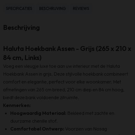
x
SPECIFICATIES
BESCHRIJVING
REVIEWS
210
x
Beschrijving
84
cm
-
Haluta Hoekbank Assen - Grijs (265 x 210 x
Grijs
84 cm, Links)
-
Voeg een vleugje luxe toe aan uw interieur met de Haluta
Links
Hoekbank Assen in grijs. Deze stijlvolle hoekbank combineert
aantal
comfort en elegantie, perfect voor elke woonkamer. Met
afmetingen van 265 cm breed, 210 cm diep en 84 cm hoog,
biedt deze bank voldoende zitruimte.
Kenmerken:
Hoogwaardig Materiaal:
Bekleed met zachte en
duurzame chenille stof.
Comfortabel Ontwerp:
Voorzien van Nosag