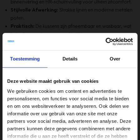
binnenvering en HR-schuimvulling voor ultiem zitcomfort.
Stijlvolle Afwerking:
Strakke lijnen en moderne metalen
poten.
Praktisch:
De kussens zijn afneembaar en wasbaar, wat
het schoonmaken vergemakkelijkt.
Stevige Constructie:
Gebouwd met een robuust houten
frame voor langdurige duurzaamheid.
Configuratie:
Deze versie heeft de hoek aan de
Toestemming
Details
Over
linkerkant, ideaal voor verschillende woonruimtes.
Waarom kiezen voor de Haluta Hoekbank Assen?
De
Deze website maakt gebruik van cookies
Haluta Hoekbank Assen in grijs straalt luxe en comfort uit. De
combinatie van chenille stof en HR-schuimvulling zorgt voor
We gebruiken cookies om content en advertenties te
personaliseren, om functies voor social media te bieden
een comfortabele en duurzame zitervaring. Perfect voor wie
en om ons websiteverkeer te analyseren. Ook delen we
op zoek is naar een stijlvolle en praktische oplossing voor hun
informatie over uw gebruik van onze site met onze
interieur.
partners voor social media, adverteren en analyse. Deze
partners kunnen deze gegevens combineren met andere
informatie die u aan ze heeft verstrekt of die ze hebben
Specificaties