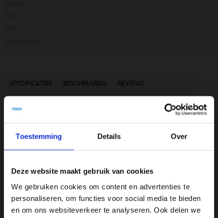
Voeg
toe
aan
verlanglijst
SPECIFICATIES
BESCHRIJVING
REVIEWS
Beschrijving
Toestemming
Details
Over
Vrouwelijkheid is een bron van inspiratie in de Riverdale
collectie en dit zie je terug in de stijlvolle lijnen Amaro en Elano.
Deze website maakt gebruik van cookies
Verschillende bijzettafels, dressoirs, kapstokken en accessoires
bestaan uit dunne stalen frames in goud of zwart
We gebruiken cookies om content en advertenties te
gecombineerd met glas. Ze zijn een juweel in huis. Krachtig
personaliseren, om functies voor social media te bieden
maar verfijnd en sierlijk tegelijkertijd. Elegantie ten top!
en om ons websiteverkeer te analyseren. Ook delen we