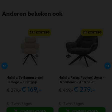
Anderen bekeken ook
39% KORTING
41% KORTING
Haluta Eetkamerstoel
Haluta Relax Fauteuil Juna –
Bettoga – Lichtgrijs
Draaibaar – Antraciet
€
169,-
€
279,-
€
279,-
€
469,-
Oorspronkelijke
Huidige
Oorspronkelijke
Huidige
prijs
prijs
prijs
prijs
was:
is:
was:
is:
3 - 7 werkdagen
3 - 7 werkdagen
€ 279,00.
€ 169,00.
€ 469,00.
€ 279,00.
IN WINKELWAGEN
IN WINKELWAGEN