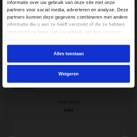
informatie over uw gebruik van onze site met onze
partners voor social media, adverteren en analyse. Deze
partners kunnen deze gegevens combineren met andere
Specificaties
informatie die u aan ze heeft verstrekt of die ze hebben
Kleur
verzameld op basis van uw gebruik van hun services.
Zwart
Merk
Alles toestaan
Riverdale
Weigeren
Reviews
kt.
Heel goed
Lusi