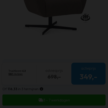
actieprijs
adviesprijs
349,-
698,-
Of
116,33
in 3 termijnen
3 - 7 werkdagen