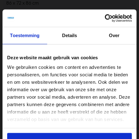
86 x 72 x 86 cm
Armleuninghoogte
62 cm
Toestemming
Details
Over
Gewicht
20 kg
Deze website maakt gebruik van cookies
Inclusief armleuning?
We gebruiken cookies om content en advertenties te
Ja
personaliseren, om functies voor social media te bieden
en om ons websiteverkeer te analyseren. Ook delen we
Kleur
informatie over uw gebruik van onze site met onze
Bruin
partners voor social media, adverteren en analyse. Deze
Materiaal
partners kunnen deze gegevens combineren met andere
informatie die u aan ze heeft verstrekt of die ze hebben
Alpine Stof
verzameld op basis van uw gebruik van hun services.
Materiaal onderstel
Staal