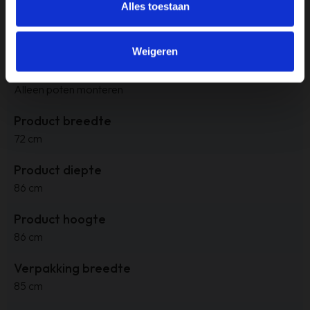
Alles toestaan
Merk
Haluta
Weigeren
Montage
Alleen poten monteren
Product breedte
72 cm
Product diepte
86 cm
Product hoogte
86 cm
Verpakking breedte
85 cm