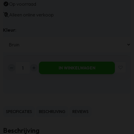
Op voorraad
Alleen online verkoop
Kleur
:
IN WINKELWAGEN
Haluta
Fauteuil
Marina
-
Draaibaar
-
SPECIFICATIES
BESCHRIJVING
REVIEWS
Bruin
aantal
Beschrijving