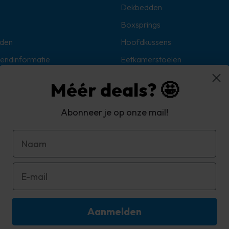
Dekbedden
Boxsprings
den
Hoofdkussens
zendinformatie
Eetkamerstoelen
Sokken
Méér deals? 🤩
Hoekbanken
Abonneer je op onze mail!
oorwaarden
d
Aanmelden