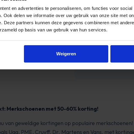
ent en advertenties te personaliseren, om functies voor social
 erg blij.
. Ook delen we informatie over uw gebruik van onze site met on
e. Deze partners kunnen deze gegevens combineren met andere i
erzameld op basis van uw gebruik van hun services.
aanrader!
ald
Weigeren
kt: Merkschoenen met 50-60% korting!
 nu van geweldige kortingen op populaire merkschoenen!
ls Ugg, PME, Cruyff, Dr. Martens en Vans, met kortinge