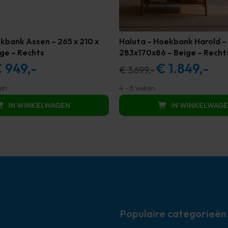
kbank Assen – 265 x 210 x
Haluta – Hoekbank Harold –
ige – Rechts
283x170x86 – Beige – Recht
€
949,-
€
1.849,-
rspronkelijke
Huidige
Oorspronkelijke
Huidi
€
3.699,-
ijs
prijs
prijs
prijs
gen
4 - 6 weken
s:
is:
was:
is:
IN WINKELWAGEN
IN WINKELWAG
1.999,00.
€ 949,00.
€ 3.699,00.
€ 1.84
Populaire categorieën