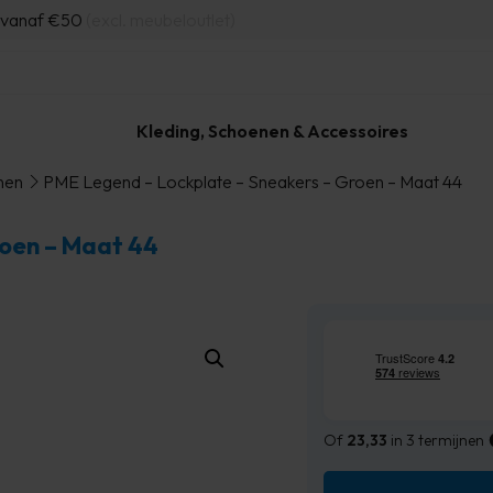
d vanaf €50
(excl. meubeloutlet)
Kleding, Schoenen & Accessoires
nen
PME Legend – Lockplate – Sneakers – Groen – Maat 44
roen – Maat 44
Of
23,33
in 3 termijnen