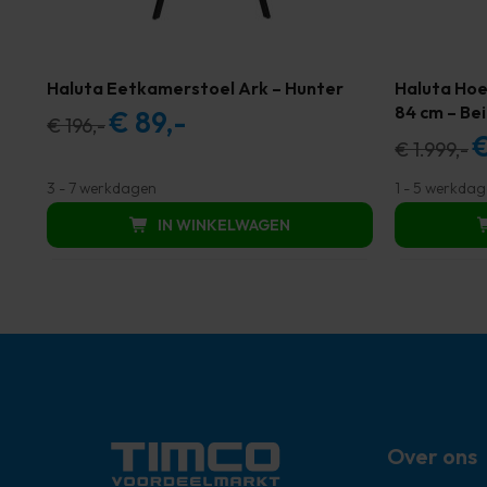
Haluta Eetkamerstoel Ark – Hunter
Haluta Hoe
84 cm – Be
€
89,-
Oorspronkelijke
Huidige
€
196,-
Oo
€
1.999,-
prijs
prijs
pr
was:
is:
3 - 7 werkdagen
1 - 5 werkda
wa
€ 196,00.
€ 89,00.
IN WINKELWAGEN
€ 
Over ons