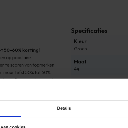
Specificaties
Kleur
Groen
t 50-60% korting!
gen op populaire
Maat
en te scoren van topmerken
44
an maar liefst 50% tot 60%.
eakers of stoere schoenen, je
Merk
et en kom snel naar Timco
PME Legend
Details
Reviews
 van cookies
bij Timco Voordeelmarkt.