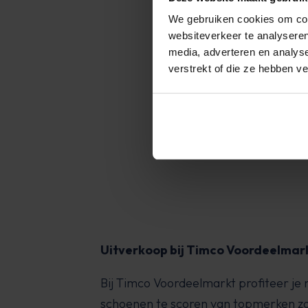
0 uur geleverd worden,
We gebruiken cookies om cont
gegeven tussen 13:00
We zijn er
websiteverkeer te analyseren
media, adverteren en analys
verstrekt of die ze hebben v
Absolute 
Ron
Uitverkoop bij Timco Voordeelmar
Bij Timco Voordeelmarkt profiteer je
schoenen te scoren van topmerken zoa