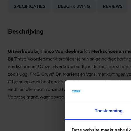
SPECIFICATIES
BESCHRIJVING
REVIEWS
Beschrijving
Uitverkoop bij Timco Voordeelmarkt: Merkschoenen me
Bij Timco Voordeelmarkt profiteer je nu van geweldige kortin
merkschoenen! Onze uitverkoop biedt jou de kans om schoen
zoals Ugg, PME, Cruyff, Dr. Martens en Vans, met kortingen v
Of je nu op zoek bent naar stijlvolle laarzen, comfortabele sn
vindt het allemaal in onze uitverkoop. Mis deze unieke kans ni
Voordeelmarkt, want op=op!
Toestemming
Deze website maakt gebruik
mmunicatie een beetje
Onze eerste bestelling 