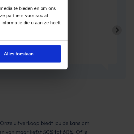
Lusi
 media te bieden en om ons
ze partners voor social
nformatie die u aan ze heeft
Alles toestaan
 Onze uitverkoop biedt jou de kans om
n van maar liefst 50% tot 60%. Of je