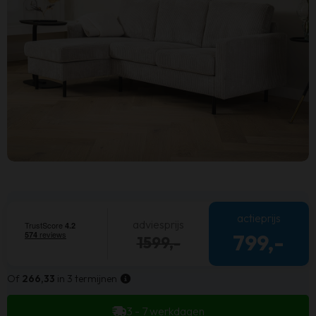
actieprijs
adviesprijs
799,-
1599,-
Of
266,33
in 3 termijnen
3 - 7 werkdagen