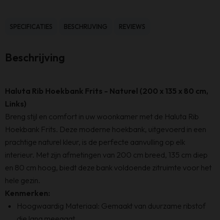
Frits
–
SPECIFICATIES
BESCHRIJVING
REVIEWS
200
x
Beschrijving
135
x
80
Haluta Rib Hoekbank Frits - Naturel (200 x 135 x 80 cm,
cm
Links)
–
Breng stijl en comfort in uw woonkamer met de Haluta Rib
Naturel
Hoekbank Frits. Deze moderne hoekbank, uitgevoerd in een
–
prachtige naturel kleur, is de perfecte aanvulling op elk
Links
interieur. Met zijn afmetingen van 200 cm breed, 135 cm diep
aantal
en 80 cm hoog, biedt deze bank voldoende zitruimte voor het
hele gezin.
Kenmerken:
Hoogwaardig Materiaal: Gemaakt van duurzame ribstof
die lang meegaat.