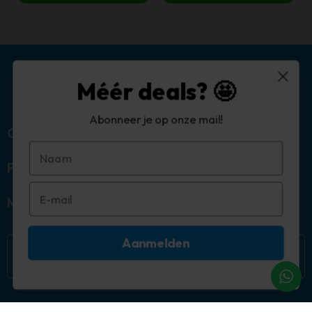
Méér deals? 🤩
Abonneer je op onze mail!
Over ons
Populaire categorieën
Mijn account
Aanmelden