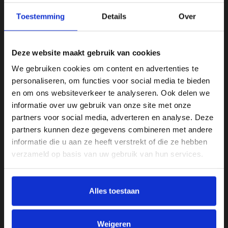
Comfort en Ondersteuning: Geniet van langdurig
Toestemming
Details
Over
zitcomfort dankzij de hoogwaardige schuimvulling.
Upgrade uw woonkamer met de Haluta Rib Hoekbank Frits en
ervaar het perfecte samenspel van stijl, comfort en
Deze website maakt gebruik van cookies
functionaliteit. Bestel nu en profiteer van onze speciale
We gebruiken cookies om content en advertenties te
aanbieding!
personaliseren, om functies voor social media te bieden
en om ons websiteverkeer te analyseren. Ook delen we
informatie over uw gebruik van onze site met onze
Specificaties
partners voor social media, adverteren en analyse. Deze
partners kunnen deze gegevens combineren met andere
Aantal zitplekken
informatie die u aan ze heeft verstrekt of die ze hebben
3
verzameld op basis van uw gebruik van hun services.
Afmeting
B 200 x D 135 x H 80 cm
Alles toestaan
Armleuninghoogte
58 cm
Weigeren