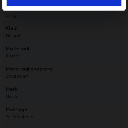
Gewicht
58 kg
Kleur
Naturel
Materiaal
Ribstof
Materiaal onderstel
Staal zwart
Merk
Haluta
Montage
Zelf monteren