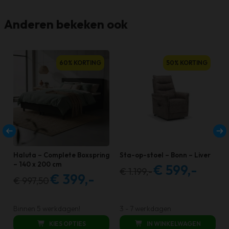
Anderen bekeken ook
60% KORTING
50% KORTING
Haluta – Complete Boxspring
Sta-op-stoel – Bonn – Liver
– 140 x 200 cm
€
599,-
€
1.199,-
Oorspronkelijke
Huidige
€
399,-
€
997,50
Oorspronkelijke
Huidige
prijs
prijs
prijs
prijs
was:
is:
was:
is:
Binnen 5 werkdagen!
3 - 7 werkdagen
€ 1.199,00.
€ 599,00.
€ 997,50.
€ 399,00.
KIES OPTIES
IN WINKELWAGEN