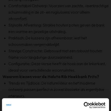
Comfortabel Ontwerp: Voorzien van zachte, veerkrachtige
schuimvulling in de zit- en rugkussens voor ultiem
zitcomfort.
Stijlvolle Afwerking: Strakke houten poten geven de bank
een warme en gezellige uitstraling.
Praktisch: De kussens zijn afneembaar, wat het
schoonmaken vergemakkelijkt.
Stevige Constructie: Gebouwd met een robuust houten
frame voor langdurige duurzaamheid.
Configuratie: Deze versie heeft de hoek aan de linkerkant,
ideaal voor verschillende woonruimtes.
Waarom kiezen voor de Haluta Rib Hoekbank Frits?
Trendy en Tijdloos: De naturel kleur en het moderne
ontwerp passen perfect in zowel klassieke als eigentijdse
interieurs.
Ruimtebesparend: Dankzij het hoekontwerp benut u de
beschikbare ruimte optimaal.