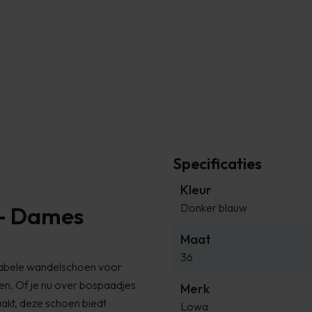
Specificaties
Kleur
Donker blauw
 – Dames
Maat
36
tabele wandelschoen voor
en. Of je nu over bospaadjes
Merk
akt, deze schoen biedt
Lowa