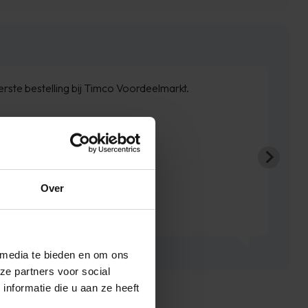
als beloofd binnen de weken geleverd. Netjes op de
gte gehouden wat betreft levering.
boxspring is zoals we verwacht hadden.
Sven de Haze
Over
 media te bieden en om ons
ze partners voor social
nformatie die u aan ze heeft