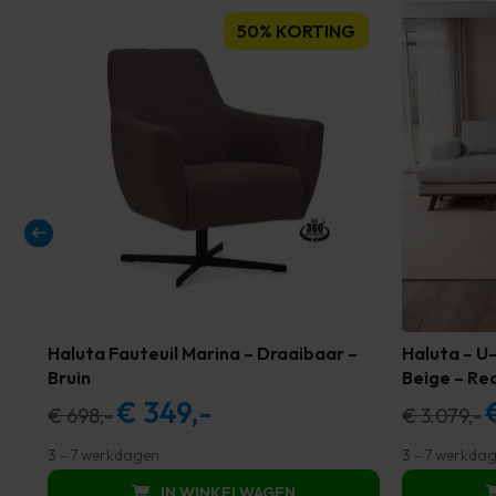
50% KORTING
Haluta Fauteuil Marina – Draaibaar –
Haluta – U
Bruin
Beige – Re
€
349,-
Oorspronkelijke
Huidige
O
€
698,-
€
3.079,-
prijs
prijs
pr
3 - 7 werkdagen
3 - 7 werkda
was:
is:
w
IN WINKELWAGEN