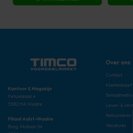
€ 698,00.
€ 349,00.
€
Over ons
Contact
Klantenkaart
Kantoor & Magazijn
Betaalmetho
Petunialaan 4
5582 HA Waalre
Lever- & ver
Retourneren
Filiaal Aalst-Waalre
Vacatures
Burg. Mollaan 54