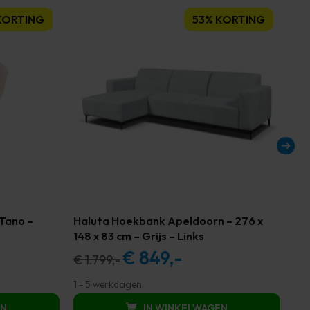
KORTING
53% KORTING
Tano –
Haluta Hoekbank Apeldoorn – 276 x
Ha
148 x 83 cm – Grijs – Links
– 
€
849,-
Oorspronkelijke
Huidige
€
1.799,-
€
2
prijs
prijs
1 - 5 werkdagen
3 -
was:
is:
EN
IN WINKELWAGEN