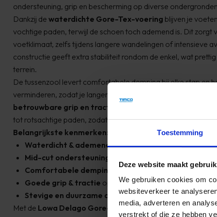
ondersteuning, grip en bescherming op diverse ondergronden
Dankzij de
waterdichte Gore-Tex-voering
blijven je voete
vochtige paden, terwijl de schoen toch ademend is. Dit zorg
voetklimaat, zelfs tijdens langere wandelingen of intensieve
constructie geeft extra stabiliteit rondom de enkel, wat pretti
Zeer
terrein.
J
De tussenzool levert comfortabele demping bij elke stap en h
verminderen, zodat je langer kunt blijven wandelen. De buitenz
betrouwbare grip en tractie
biedt op uiteenlopende terre
tot rotsachtige paden, zodat je vol vertrouwen blijft lopen.
Belangrijkste kenmerken:
Toestemming
Waterdicht & ademend
dankzij Gore-Tex
Mid-cut ondersteuning
voor stabiliteit rondom de enkel
Deze website maakt gebruik
Comfortabele demping
voor langdurig wandelplezier
We gebruiken cookies om cont
Goede grip & tractie
op diverse ondergronden
websiteverkeer te analyseren
Stevige en duurzame constructie
media, adverteren en analys
Met de
Lowa Delago Gore-Tex Mid
kies je voor een comfor
verstrekt of die ze hebben v