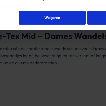
ortabel houdt, perfect voor
Weigeren
e-Tex Mid – Dames Wandel
en robuuste en comfortabele wandelschoen voor dames die
bospaadjes loopt, heuvelachtige routes verkent of lan
rming op diverse ondergronden.