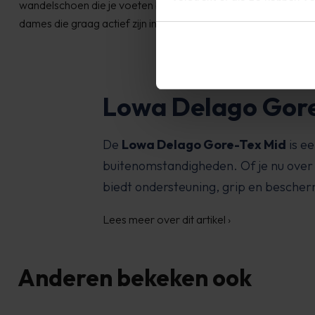
wandelschoen die je voeten beschermd, ondersteunt en comf
dames die graag actief zijn in de natuur.
Lowa Delago Gor
De
Lowa Delago Gore-Tex Mid
is e
buitenomstandigheden. Of je nu over 
biedt ondersteuning, grip en besche
Lees meer over dit artikel
›
Anderen bekeken ook