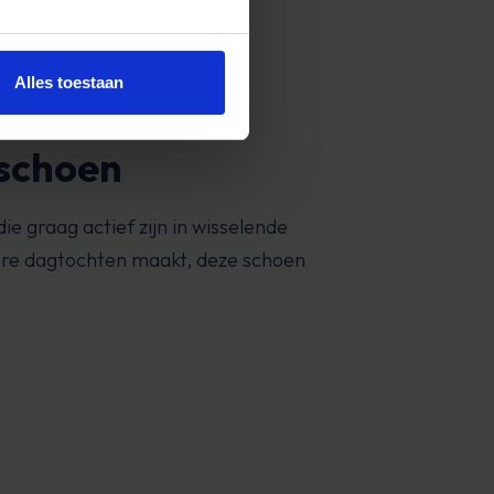
Alles toestaan
schoen
 graag actief zijn in wisselende
gere dagtochten maakt, deze schoen