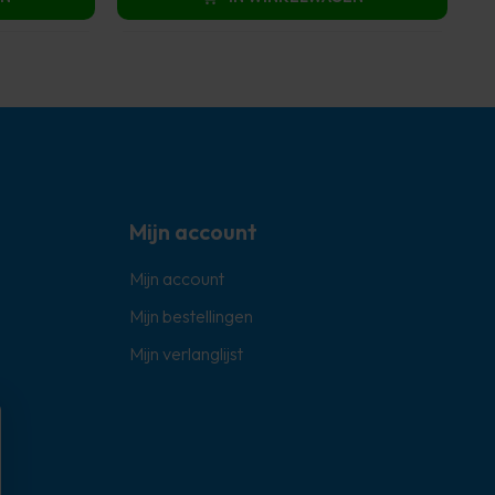
€ 1.799,00.
€ 849,00.
Mijn account
Mijn account
Mijn bestellingen
Mijn verlanglijst