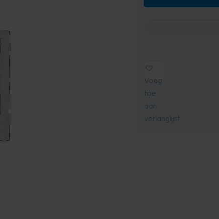
Voeg
toe
aan
verlanglijst