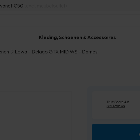
d vanaf €50
(excl. meubeloutlet)
Kleding, Schoenen & Accessoires
enen
Lowa – Delago GTX MID WS – Dames