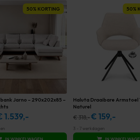
50% KORTING
50% 
-bank Jarno – 290x202x85 –
Haluta Draaibare Armstoel 
chts
Naturel
€
1.539,-
€
159,-
orspronkelijke
Huidige
Oorspronkelijke
Huidige
€
318,-
ijs
prijs
prijs
prijs
gen
3 - 7 werkdagen
as:
is:
was:
is:
IN WINKELWAGEN
IN WINKELWAG