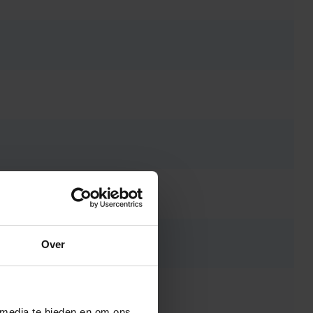
Over
 media te bieden en om ons