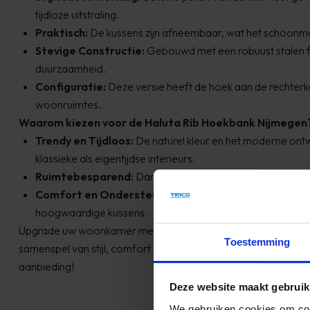
tijdloze uitstraling.
Praktisch:
De kussens zijn afneembaar, wat het schoonma
Stevige Constructie:
Gebouwd met een robuust stalen 
duurzaamheid.
Configuratie:
Deze versie heeft de hoek aan de rechterka
woonruimtes.
Waarom kiezen voor de Haluta Rib Hoekbank Nijmegen
Trendy en Tijdloos:
De naturel kleur en het moderne ont
klassieke als eigentijdse interieurs.
Ruimtebesparend:
Dankzij het hoekontwerp benut u de 
Comfort en Ondersteuning:
Geniet van langdurig zitco
hoogwaardige kussens.
Upgrade uw woonkamer met de Haluta Rib Hoekbank Nijmege
Toestemming
samenspel van stijl, comfort en functionaliteit. Bestel nu en pr
aanbieding!
Deze website maakt gebruik
We gebruiken cookies om cont