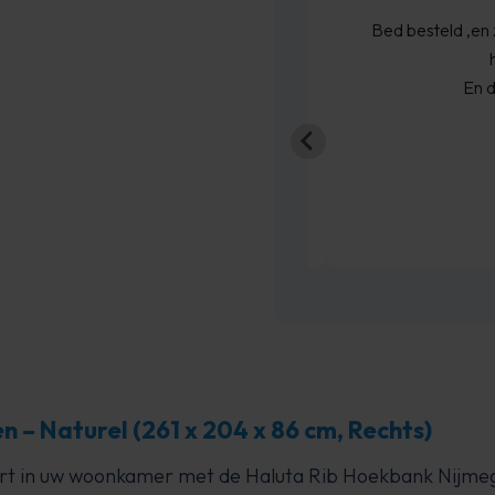
 snel
Bed besteld ,en zo
GM
hoo
En de 
 – Naturel (261 x 204 x 86 cm, Rechts)
fort in uw woonkamer met de Haluta Rib Hoekbank Nijm