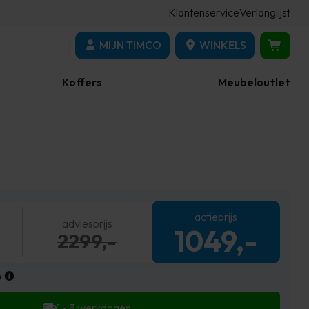
Klantenservice
Verlanglijst
MIJN TIMCO
WINKELS
Koffers
Meubeloutlet
actieprijs
adviesprijs
1049,-
2299,-
n
1 - 3 werkdagen