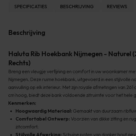
SPECIFICATIES
BESCHRIJVING
REVIEWS
Beschrijving
Haluta Rib Hoekbank Nijmegen - Naturel (
Rechts)
Breng een vleugje verfijning en comfort in uw woonkamer me
Nijmegen. Deze ruime hoekbank, uitgevoerd in een stijlvolle nat
aanvulling op elk interieur. Met zijn royale afmetingen van 26
cm hoog, biedt deze bank voldoende zitruimte voor het hele g
Kenmerken:
Hoogwaardig Materiaal:
Gemaakt van duurzaam ribfluw
Comfortabel Ontwerp:
Voorzien van dikke zitting en ru
zitcomfort.
Stijlvolle Afwerking:
Schuine poten van donker hout gev