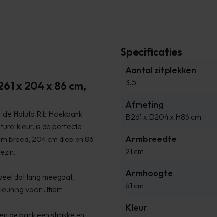
Specificaties
Aantal zitplekken
3.5
261 x 204 x 86 cm,
Afmeting
t de Haluta Rib Hoekbank
B261 x D204 x H86 cm
urel kleur, is de perfecte
Armbreedte
1 cm breed, 204 cm diep en 86
21 cm
ezin.
Armhoogte
eel dat lang meegaat.
61 cm
gleuning voor ultiem
Kleur
en de bank een strakke en