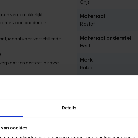
Grijs
ken vergemakkelijkt.
Materiaal
frame voor langdurige
Ribstof
Materiaal onderstel
nt, ideaal voor verschillende
Hout
?
Merk
werp passen perfect in zowel
Haluta
beschikbare ruimte optimaal.
Poothoogte
mfort dankzij de
6.5 cm
n en ervaar het perfecte
Positie bankhoek
Details
ofiteer van onze speciale
Rechts
Product breedte
 van cookies
261 cm
ent en advertenties te personaliseren, om functies voor social