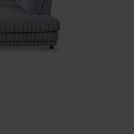
Nijmegen
-
261
x
204
x
86
cm
-
Grijs
-
Rechts
aantal