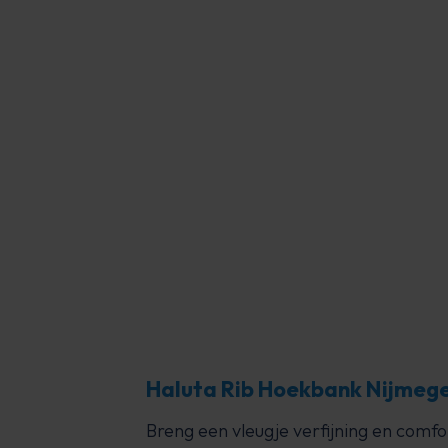
Zeer
J
Haluta Rib Hoekbank Nijmegen
Breng een vleugje verfijning en com