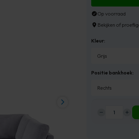
Op voorraad
Bekijken of proefli
Kleur
:
Positie bankhoek
:
Haluta
Rib
Hoekbank