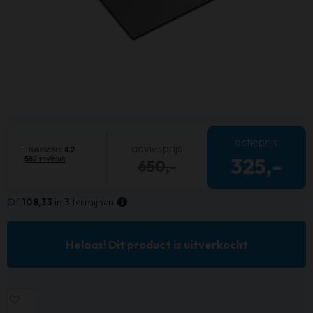
actieprijs
adviesprijs
325,-
650,-
Of
108,33
in 3 termijnen
Helaas! Dit product is uitverkocht