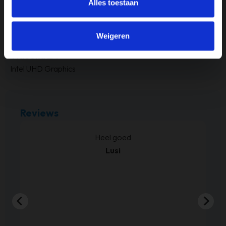
Alles toestaan
RAM-geheugen
8GB
Weigeren
Videokaart
Intel UHD Graphics
Reviews
kt.
Heel goed
Lusi