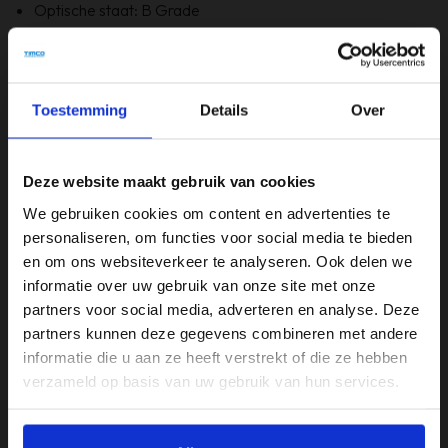
Optische staat: B Grade
Bevat Windows 11
6 maanden garantie!
Bevat GEEN originele doos
Toestemming
Details
Over
Specificaties
Deze website maakt gebruik van cookies
Beeldschermdiagonaal (inch)
We gebruiken cookies om content en advertenties te
17,3 inch
personaliseren, om functies voor social media te bieden
en om ons websiteverkeer te analyseren. Ook delen we
Merk
informatie over uw gebruik van onze site met onze
Lenovo
partners voor social media, adverteren en analyse. Deze
partners kunnen deze gegevens combineren met andere
Opslagruimte
informatie die u aan ze heeft verstrekt of die ze hebben
256GB
verzameld op basis van uw gebruik van hun services.
Processor
Intel i5