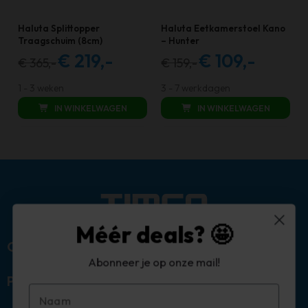
Haluta Splittopper
Haluta Eetkamerstoel Kano
Traagschuim (8cm)
– Hunter
€
219,-
€
109,-
€
365,-
€
159,-
Oorspronkelijke
Huidige
Oorspronkelijke
Huidige
prijs
prijs
prijs
prijs
1 - 3 weken
3 - 7 werkdagen
was:
is:
was:
is:
IN WINKELWAGEN
IN WINKELWAGEN
€ 365,00.
€ 219,00.
€ 159,00.
€ 109,00.
Méér deals? 🤩
Over ons
Abonneer je op onze mail!
Populaire categorieën