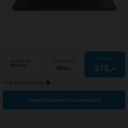
actieprijs
adviesprijs
275,-
550,-
Of
91,67
in 3 termijnen
Helaas! Dit product is uitverkocht