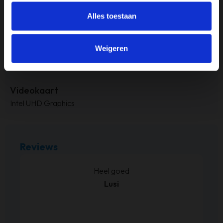
Alles toestaan
RAM-geheugen
8GB
Weigeren
Touchscreen
Touchscreen
Videokaart
Intel UHD Graphics
Reviews
kt.
Heel goed
Lusi