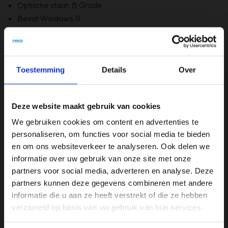
Optische staat: B Grade
Bevat Windows 11
6 maanden garantie!
Bevat GEEN originele doos
Toestemming
Details
Over
Specificaties
Beeldschermdiagonaal (inch)
Deze website maakt gebruik van cookies
13,3 inch
We gebruiken cookies om content en advertenties te
personaliseren, om functies voor social media te bieden
Merk
en om ons websiteverkeer te analyseren. Ook delen we
Lenovo
informatie over uw gebruik van onze site met onze
partners voor social media, adverteren en analyse. Deze
Opslagruimte
partners kunnen deze gegevens combineren met andere
256GB
informatie die u aan ze heeft verstrekt of die ze hebben
verzameld op basis van uw gebruik van hun services.
Processor
Intel i5