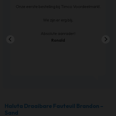
at
Onze eerste bestelling bij Timco Voordeelmarkt.
ijn
We zijn er erg blij.
en
00
Absolute aanrader!
Ronald
Haluta Draaibare Fauteuil Brandon –
Sand