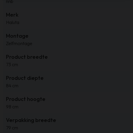
nnb
Merk
Haluta
Montage
Zelfmontage
Product breedte
73 cm
Product diepte
84 cm
Product hoogte
98 cm
Verpakking breedte
79 cm