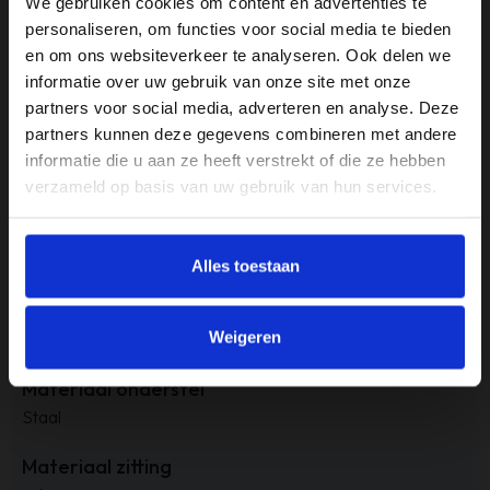
Armleuninghoogte
We gebruiken cookies om content en advertenties te
61 cm
personaliseren, om functies voor social media te bieden
en om ons websiteverkeer te analyseren. Ook delen we
Gewicht
informatie over uw gebruik van onze site met onze
20 kg
partners voor social media, adverteren en analyse. Deze
partners kunnen deze gegevens combineren met andere
Inclusief armleuning?
informatie die u aan ze heeft verstrekt of die ze hebben
Ja
verzameld op basis van uw gebruik van hun services.
Kleur
Sand
Alles toestaan
Materiaal
Weigeren
Leo Stof
Materiaal onderstel
Staal
Materiaal zitting