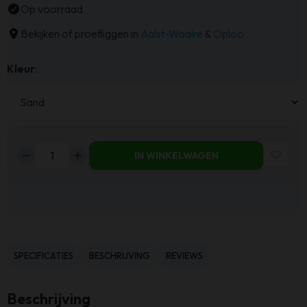
Op voorraad
Bekijken of proefliggen in
Aalst-Waalre
&
Oploo
Kleur
:
IN WINKELWAGEN
Haluta
Draaibare
Fauteuil
Brandon
-
Sand
SPECIFICATIES
BESCHRIJVING
REVIEWS
aantal
Beschrijving