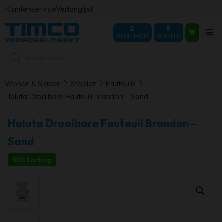
Klantenservice
Verlanglijst
MIJN TIMCO
WINKELS
Producten
zoeken
Wonen & Slapen
Stoelen
Fauteuils
Haluta Draaibare Fauteuil Brandon – Sand
Haluta Draaibare Fauteuil Brandon –
Sand
55% korting