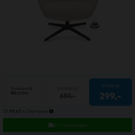
actieprijs
adviesprijs
299,-
659,-
Of
99,67
in 3 termijnen
3 - 7 werkdagen