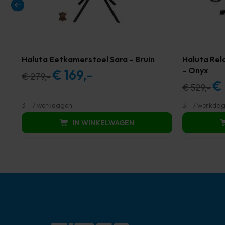
Haluta Eetkamerstoel Sara – Bruin
Haluta Rel
– Onyx
€
169,-
Oorspronkelijke
Huidige
€
279,-
€
Oor
€
529,-
prijs
prijs
prijs
was:
is:
3 - 7 werkdagen
3 - 7 werkda
was
€ 279,00.
€ 169,00.
IN WINKELWAGEN
€ 52