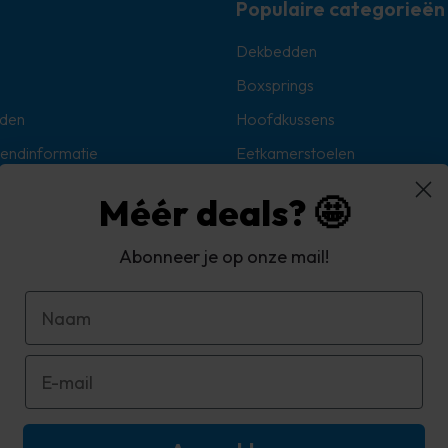
Populaire categorieën
Dekbedden
Boxsprings
den
Hoofdkussens
zendinformatie
Eetkamerstoelen
Sokken
Méér deals? 🤩
Hoekbanken
Abonneer je op onze mail!
oorwaarden
d