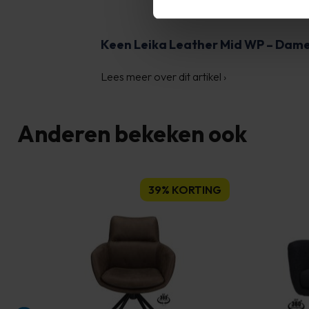
Keen Leika Leather Mid WP – Dam
Lees meer over dit artikel
›
Anderen bekeken ook
39% KORTING