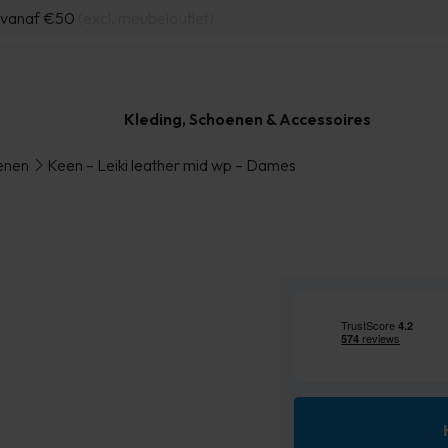
d vanaf €50
(excl. meubeloutlet)
Kleding, Schoenen & Accessoires
enen
Keen – Leiki leather mid wp – Dames