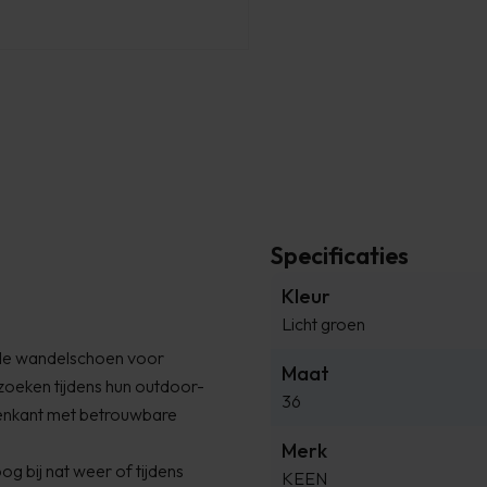
Specificaties
Kleur
Licht groen
onele wandelschoen voor
Maat
zoeken tijdens hun outdoor-
36
venkant met betrouwbare
Merk
og bij nat weer of tijdens
KEEN