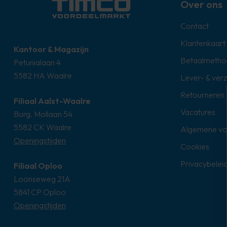
Over ons
Contact
Klantenkaart
Kantoor & Magazijn
Betaalmetho
Petunialaan 4
5582 HA Waalre
Lever- & ver
Retourneren
Filiaal Aalst-Waalre
Vacatures
Burg. Mollaan 54
5582 CK Waalre
Algemene v
Openingstijden
Cookies
Privacybelei
Filiaal Oploo
Loonseweg 21A
5841 CP Oploo
Openingstijden