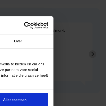
rste bestelling bij Timco Voordeelmarkt.
Over
We zijn er erg blij.
Absolute aanrader!
Ronald
 media te bieden en om ons
ze partners voor social
nformatie die u aan ze heeft
Alles toestaan