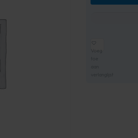
Voeg
toe
aan
verlanglijst