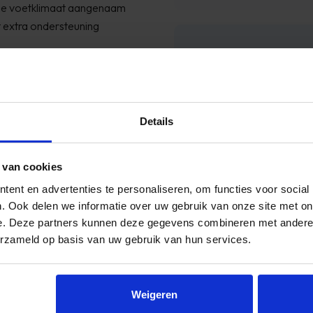
 je voetklimaat aangenaam
dt extra ondersteuning
Reviews
chillende ondergronden, van
ping en soepele pasvorm
ammer dat de communicatie een beetje
Onze ee
middelde afstand, zonder in
sen 7:30 uur en 10 uur geleverd worden,
Details
 telefonisch aangegeven tussen 13:00
iveren, dit ...
 weer
rgio
 van cookies
ent en advertenties te personaliseren, om functies voor social
. Ook delen we informatie over uw gebruik van onze site met on
e. Deze partners kunnen deze gegevens combineren met andere i
erzameld op basis van uw gebruik van hun services.
e voor een combinatie van
n, dagtochten en actieve
Weigeren