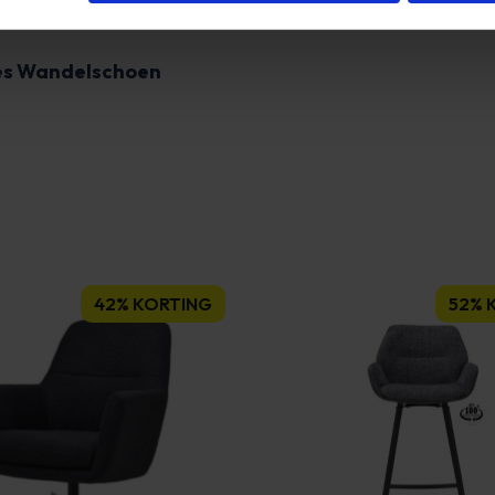
es Wandelschoen
42% KORTING
52% 