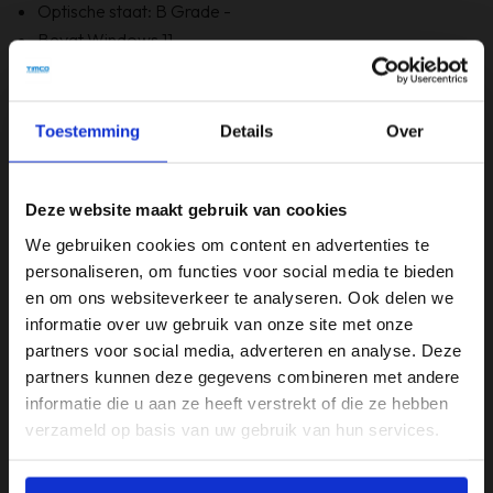
Optische staat: B Grade -
Bevat Windows 11
6 maanden garantie!
Bevat GEEN originele doos
Toestemming
Details
Over
Specificaties
Deze website maakt gebruik van cookies
Merk
We gebruiken cookies om content en advertenties te
HP
personaliseren, om functies voor social media te bieden
en om ons websiteverkeer te analyseren. Ook delen we
Opslagruimte
informatie over uw gebruik van onze site met onze
250GB
partners voor social media, adverteren en analyse. Deze
partners kunnen deze gegevens combineren met andere
Processor
informatie die u aan ze heeft verstrekt of die ze hebben
Intel i7
verzameld op basis van uw gebruik van hun services.
RAM-geheugen
8GB