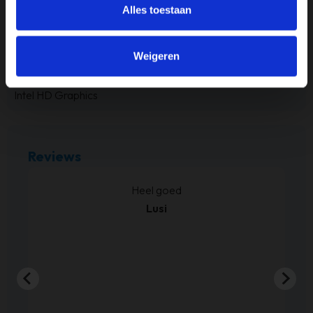
Alles toestaan
Touchscreen
Nee
Weigeren
Videokaart
Intel HD Graphics
Reviews
kt.
Heel goed
Lusi