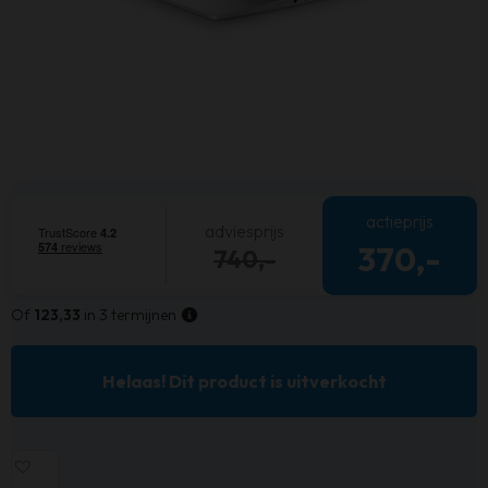
actieprijs
adviesprijs
370,-
740,-
Of
123,33
in 3 termijnen
Helaas! Dit product is uitverkocht