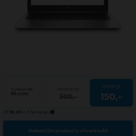
actieprijs
adviesprijs
150,-
300,-
Of
50,00
in 3 termijnen
Helaas! Dit product is uitverkocht