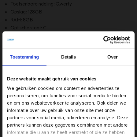
Toetsenbordindeling: Qwerty
Opslag: 128GB
RAM: 8GB
Optische staat: C
Bevat Windows 11: Ja
6 maanden garantie!
Bevat GEEN originele doos
Toestemming
Details
Over
Specificaties
Deze website maakt gebruik van cookies
Beeldschermdiagonaal (inch)
We gebruiken cookies om content en advertenties te
15,6 inch
personaliseren, om functies voor social media te bieden
en om ons websiteverkeer te analyseren. Ook delen we
Merk
informatie over uw gebruik van onze site met onze
HP
partners voor social media, adverteren en analyse. Deze
partners kunnen deze gegevens combineren met andere
Opslagruimte
informatie die u aan ze heeft verstrekt of die ze hebben