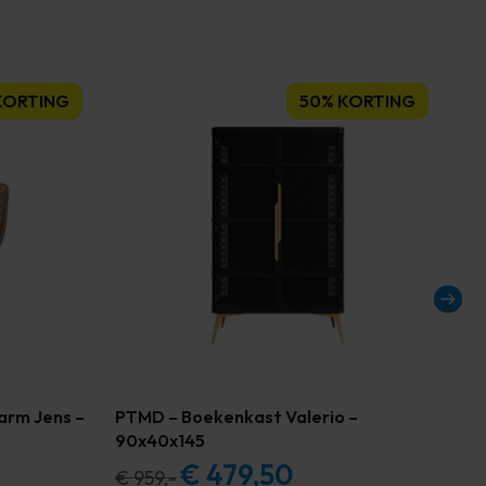
KORTING
50% KORTING
arm Jens –
PTMD – Boekenkast Valerio –
Ha
90x40x145
Be
€
479,50
Oorspronkelijke
Huidige
€
959,-
€
3