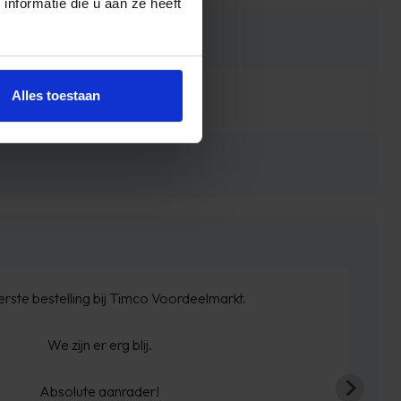
nformatie die u aan ze heeft
Alles toestaan
rste bestelling bij Timco Voordeelmarkt.
We zijn er erg blij.
Absolute aanrader!