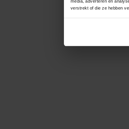
media, adverteren en analys
verstrekt of die ze hebben v
l beantwoord en dit
De bezorging verliep prima, alleen j
slecht verliep. Mijn bezorging zou tus
vervolgens heb ik gebeld en werd er
en 13:30 te arr
Gio