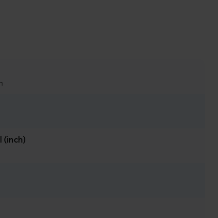
m
(inch)