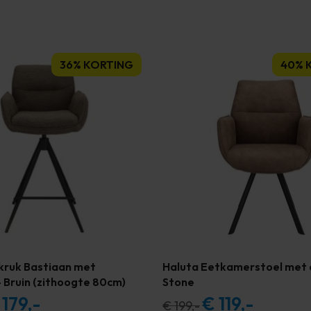
36% KORTING
40% 
kruk Bastiaan met
Haluta Eetkamerstoel met 
 Bruin (zithoogte 80cm)
Stone
179,-
€
119,-
spronkelijke
Huidige
Oorspronkelijke
Huidige
€
199,-