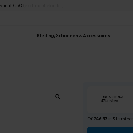
d vanaf €50
(excl. meubeloutlet)
Kleding, Schoenen & Accessoires
Of
746,33
in 3 termijne