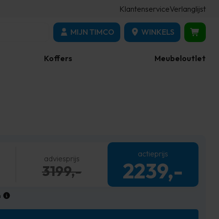
Klantenservice
Verlanglijst
MIJN TIMCO
WINKELS
Koffers
Meubeloutlet
actieprijs
adviesprijs
2239,-
3199,-
n