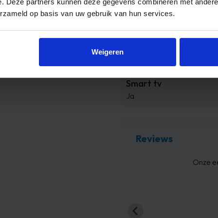
e. Deze partners kunnen deze gegevens combineren met andere i
Product hoogte
erzameld op basis van uw gebruik van hun services.
128,6 cm
Resolutie
Weigeren
3840 x 2160
Smart tv
Ja
Reviews
ammer dat de communicatie een beetje
Onze ee
sen 7:30 uur en 10 uur geleverd worden,
 telefonisch aangegeven tussen 13:00
iveren, dit ...
rgio