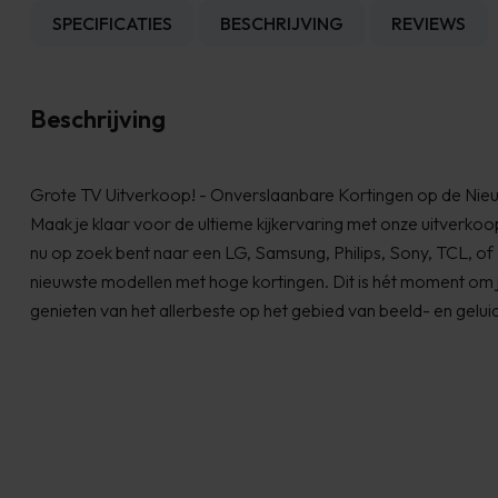
SPECIFICATIES
BESCHRIJVING
REVIEWS
Beschrijving
Grote TV Uitverkoop! - Onverslaanbare Kortingen op de Nie
Maak je klaar voor de ultieme kijkervaring met onze uitverko
nu op zoek bent naar een LG, Samsung, Philips, Sony, TCL, of H
nieuwste modellen met hoge kortingen. Dit is hét moment om j
genieten van het allerbeste op het gebied van beeld- en geluid