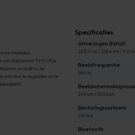
Specificaties
Afmetingen BxHxD
223.5 cm / 128.6 cm / 9.0 c
uwste Modellen
op van topmerken TV’s! Of je
Beeldfrequentie
isense, je vindt nu de
144 Hz
e interieur te upgraden en te
skwaliteit!
Beeldschermdiagonaal 
254 cm / 100 inch
Besturingssysteem
VIDAA
Bluetooth