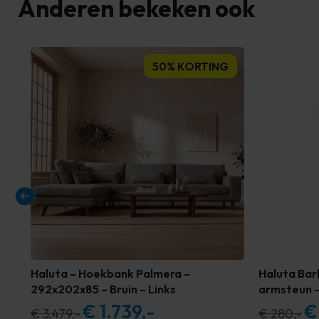
Anderen bekeken ook
50% KORTING
Haluta – Hoekbank Palmera –
Haluta Bar
292x202x85 – Bruin – Links
armsteun –
€
1.739,-
€
Oorspronkelijke
Huidige
Oor
€
3.479,-
€
280,-