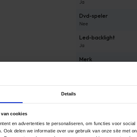
Ja
Dvd-speler
Nee
Led-backlight
Ja
Merk
Hisense
Processor
Quad core
Details
Product breedte
223,5 cm
 van cookies
Product diepte
ent en advertenties te personaliseren, om functies voor social
. Ook delen we informatie over uw gebruik van onze site met on
9 cm