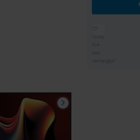
Voeg
toe
aan
verlanglijst