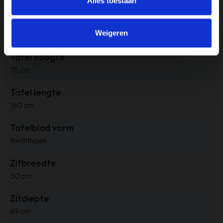
Alles toestaan
Tafel breedte
Weigeren
90 cm
Tafel hoogte
75 cm
Tafel lengte
160 cm
Tafelblad vorm
Rechthoek
Zitbreedte
50 cm
Zitdiepte
49 cm