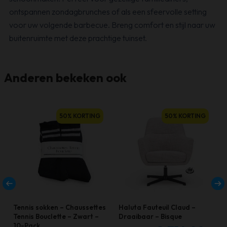
ontspannen zondagbrunches of als een sfeervolle setting
voor uw volgende barbecue. Breng comfort en stijl naar uw
buitenruimte met deze prachtige tuinset.
Anderen bekeken ook
Dit
50% KORTING
50% KORTING
product
heeft
meerdere
variaties.
Deze
optie
kan
Tennis sokken – Chaussettes
Haluta Fauteuil Claud –
gekozen
Tennis Bouclette – Zwart –
Draaibaar – Bisque
10-Pack