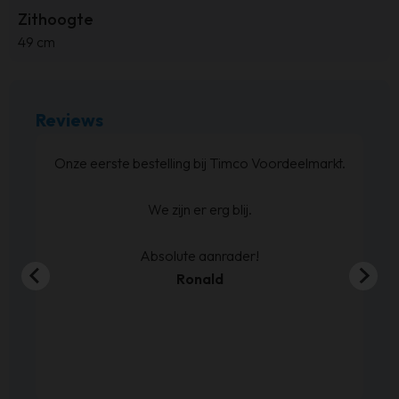
Zithoogte
49 cm
Reviews
Zeer snel
Be
JGM
g
E