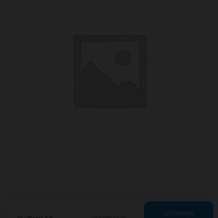
actieprijs
adviesprijs