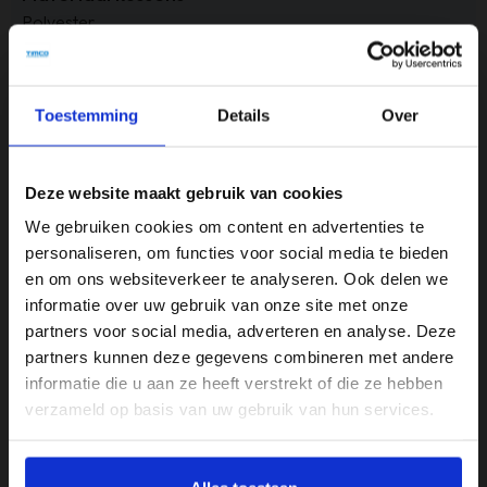
Polyester
Materiaal onderstel
Kunststof
Toestemming
Details
Over
Merk
Haluta
Deze website maakt gebruik van cookies
Montage
We gebruiken cookies om content en advertenties te
Zelf monteren
personaliseren, om functies voor social media te bieden
en om ons websiteverkeer te analyseren. Ook delen we
Product breedte
informatie over uw gebruik van onze site met onze
90 cm
partners voor social media, adverteren en analyse. Deze
partners kunnen deze gegevens combineren met andere
Product diepte
informatie die u aan ze heeft verstrekt of die ze hebben
160 cm
verzameld op basis van uw gebruik van hun services.
Product hoogte
75 cm