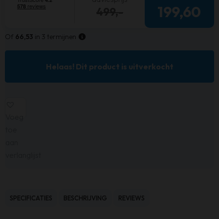
199,60
499,-
Of
66,53
in 3 termijnen
Helaas! Dit product is uitverkocht
Voeg
toe
aan
verlanglijst
SPECIFICATIES
BESCHRIJVING
REVIEWS