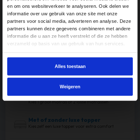
x
en om ons websiteverkeer te analyseren. Ook delen we
informatie over uw gebruik van onze site met onze
200
partners voor social media, adverteren en analyse. Deze
cm
Waarom
kiezen
voor deze
partners kunnen deze gegevens combineren met andere
aantal
boxspring?
informatie die u aan ze heeft verstrekt of die ze hebben
verzameld op basis van uw gebruik van hun services.
Pocketveringmatras
met 7 zones
Alles toestaan
Ondersteuning waar jij het nodig hebt
Weigeren
Keuze uit 1 groot
of 2 losse matrassen
Kies 1 groot matras of 2 losse matrassen
Met of zonder luxe topper
Kies zelf een luxe topper voor extra comfort