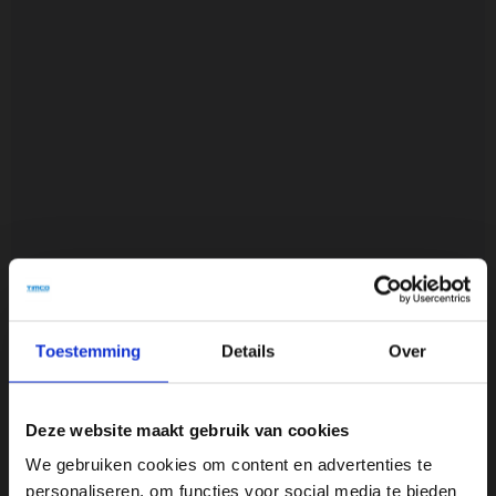
IN WINKELWAGEN
Haluta
Toestemming
Details
Over
-
Complete
Deze website maakt gebruik van cookies
Boxspring
-
We gebruiken cookies om content en advertenties te
120
personaliseren, om functies voor social media te bieden