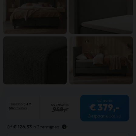
actieprijs
€ 379
,-
adviesprijs
948
,-
Bespaar
€
568,50
Of
€
126,33
in 3 termijnen