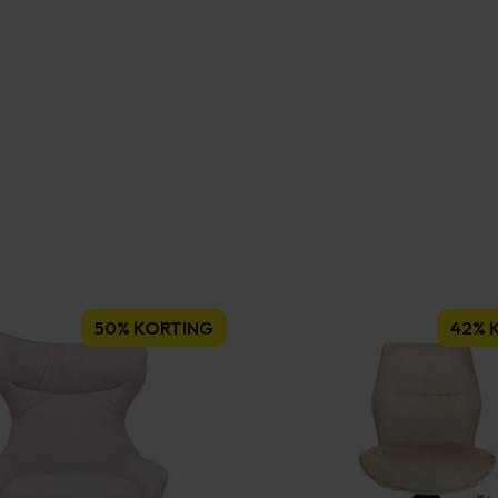
50% KORTING
42% 