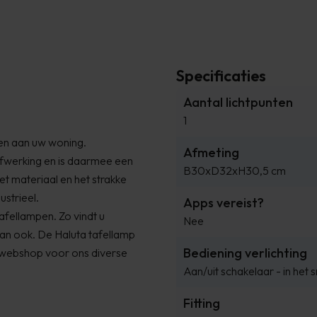
Specificaties
Aantal lichtpunten
1
even aan uw woning.
Afmeting
afwerking en is daarmee een
B30xD32xH30,5 cm
het materiaal en het strakke
strieel.
Apps vereist?
afellampen. Zo vindt u
Nee
dan ook. De
Haluta
tafellamp
Bediening verlichting
e webshop voor ons diverse
Aan/uit schakelaar - in het 
Fitting