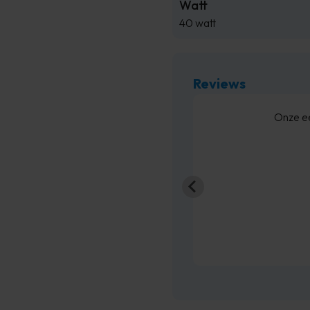
Watt
40 watt
Reviews
 snel
Bed besteld ,en zo
GM
hoo
En de 