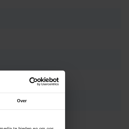
Over
 media te bieden en om ons