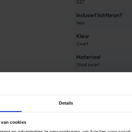
E27
Inclusief lichtbron?
Nee
Kleur
Zwart
Materiaal
Staal zwart
Merk
Haluta
Met dimfunctie?
Details
Nee
Naduvi prijs
 van cookies
109
ent en advertenties te personaliseren, om functies voor social