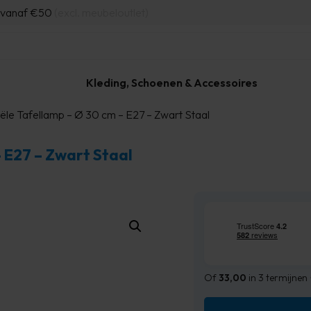
d vanaf €50
(excl. meubeloutlet)
Kleding, Schoenen & Accessoires
iële Tafellamp – Ø 30 cm – E27 – Zwart Staal
– E27 – Zwart Staal
Of
33,00
in 3 termijnen