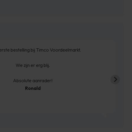
als beloofd binnen de weken geleverd. Netjes op de
gte gehouden wat betreft levering.
boxspring is zoals we verwacht hadden.
Sven de Haze