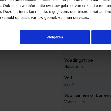
. Ook delen we informatie over uw gebruik van onze site met on
Product breedte
e. Deze partners kunnen deze gegevens combineren met andere i
30 cm
erzameld op basis van uw gebruik van hun services.
Product hoogte
30,5 cm
Weigeren
Product Lengte
32 cm
Voedingstype
Netstroom
Volt
220V
Voor binnen of buiten
Voor binnen