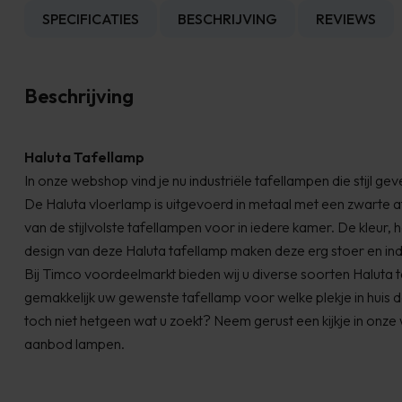
SPECIFICATIES
BESCHRIJVING
REVIEWS
Beschrijving
Haluta Tafellamp
In onze webshop vind je nu industriële tafellampen die stijl g
De
Haluta
vloerlamp is uitgevoerd in metaal met een zwarte 
van de stijlvolste tafellampen voor in iedere kamer. De kleur, 
design van deze
Haluta
tafellamp maken deze erg stoer en indu
Bij Timco voordeelmarkt bieden wij u diverse soorten
Haluta
t
gemakkelijk uw gewenste tafellamp voor welke plekje in huis 
toch niet hetgeen wat u zoekt? Neem gerust een kijkje in onz
aanbod lampen.