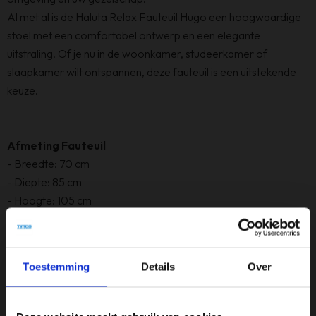
Al met al is de Haluta Relax Fauteuil Hugo een hoogwaardige
stoel met een comfortabel ontwerp en een elegante
uitstraling. Of je nu in de woonkamer, studeerkamer of
slaapkamer wilt ontspannen, deze fauteuil is een uitstekende
keuze.
Afmeting Fauteuil
- Breedte: 70 cm
- Diepte: 85 cm
- Hoogte: 105 cm
- Gewicht: 15 kg
Materiaal informatie:
Het materiaal van de stoel is een Adore stof.
Toestemming
Details
Over
De adore stof bestaat uit Breisels die in een golfvorm gelegd
zijn en vervolgens door elkaar gehaald worden. Een breisel
kan van elk willekeurig garen worden gemaakt, in dit geval