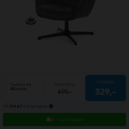
actieprijs
adviesprijs
329,-
619,-
Of
109,67
in 3 termijnen
3 - 7 werkdagen