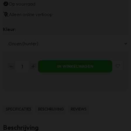
Op voorraad
Alleen online verkoop
Kleur
:
IN WINKELWAGEN
Haluta
Relax
Fauteuil
Hugo
-
Draaibaar
SPECIFICATIES
BESCHRIJVING
REVIEWS
-
Hunter
Beschrijving
aantal