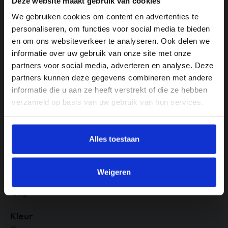
Deze website maakt gebruik van cookies
polyester. De machinale vervaardiging van een breisel
We gebruiken cookies om content en advertenties te
geschiedt op breimachines. Op een breisel zit meer rek en is
personaliseren, om functies voor social media te bieden
elastischer dan een weefsel dankzij de breisteek die wordt
en om ons websiteverkeer te analyseren. Ook delen we
gebruikt
informatie over uw gebruik van onze site met onze
partners voor social media, adverteren en analyse. Deze
partners kunnen deze gegevens combineren met andere
Specificaties
informatie die u aan ze heeft verstrekt of die ze hebben
verzameld op basis van uw gebruik van hun services.
Afmeting
B70 x D85 x H105 cm
Alles toestaan
Armleuninghoogte
60 cm
Weigeren
Gewicht
15 kg
Kleur