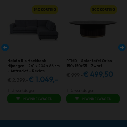
54% KORTING
50% KORTING
Haluta Rib Hoekbank
PTMD – Salontafel Orion –
Nijmegen – 261 x 204 x 86 cm
150x150x35 – Zwart
– Antraciet – Rechts
€
499,50
€
999,-
Oorspronkelijke
Huidige
€
1.049,-
€
2.299,-
Oorspronkelijke
Huidige
prijs
prijs
prijs
prijs
was:
is:
1 - 3 werkdagen
1 - 5 werkdagen
was:
is:
€ 999,00.
€ 499,50.
IN WINKELWAGEN
IN WINKELWAGEN
€ 2.299,00.
€ 1.049,00.