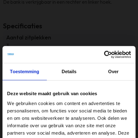
De bank is verkrijgbaar in een rechter en linker hoek.
Specificaties
Aantal zitplekken
3
Afmeting
B 248 x L 155 x H 80
Toestemming
Details
Over
Armleuninghoogte
65 cm
Deze website maakt gebruik van cookies
Gewicht
We gebruiken cookies om content en advertenties te
NNB
personaliseren, om functies voor social media te bieden
en om ons websiteverkeer te analyseren. Ook delen we
Kleur
informatie over uw gebruik van onze site met onze
Beige
partners voor social media, adverteren en analyse. Deze