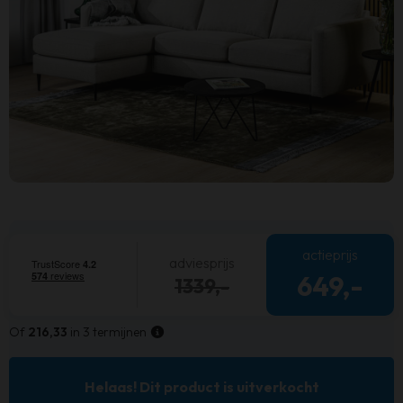
actieprijs
adviesprijs
649,-
1339,-
Of
216,33
in 3 termijnen
Helaas! Dit product is uitverkocht