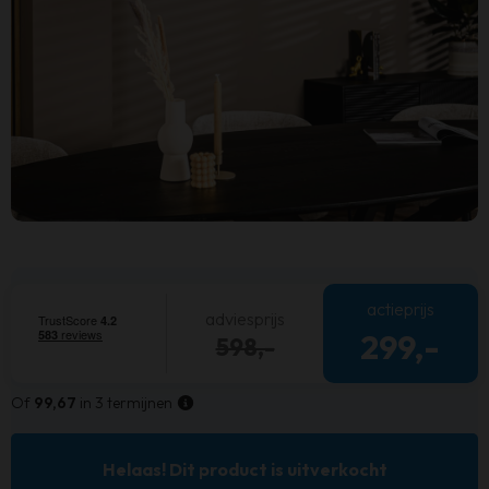
actieprijs
adviesprijs
299,-
598,-
Of
99,67
in 3 termijnen
Helaas! Dit product is uitverkocht