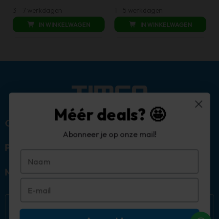
prijs
prijs
was:
is:
3 - 7 werkdagen
1 - 5 werkdagen
was:
is:
€ 279,00.
€ 169,00.
IN WINKELWAGEN
IN WINKELWAGEN
€ 2.299,00.
€ 1.099
Méér deals? 🤩
Over ons
Abonneer je op onze mail!
Populaire categorieën
Mijn account