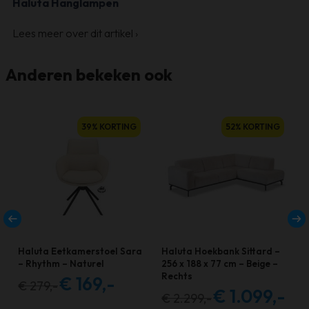
Haluta Hanglampen
Lees meer over dit artikel
›
Anderen bekeken ook
39% KORTING
52% KORTING
Haluta Eetkamerstoel Sara
Haluta Hoekbank Sittard –
– Rhythm – Naturel
256 x 188 x 77 cm – Beige –
Rechts
€
169,-
€
279,-
Oorspronkelijke
Huidige
€
1.099,-
€
2.299,-
Oorspronkelijke
Huidi
prijs
prijs