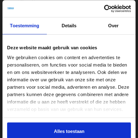
Specificaties
Aantal lichtpunten
3
Toestemming
Details
Over
Afmeting
B 140 x D 30 x H 125 cm
Deze website maakt gebruik van cookies
Apps vereist?
We gebruiken cookies om content en advertenties te
Nee
personaliseren, om functies voor social media te bieden
en om ons websiteverkeer te analyseren. Ook delen we
Bediening verlichting
informatie over uw gebruik van onze site met onze
Wandschakelaar
partners voor social media, adverteren en analyse. Deze
partners kunnen deze gegevens combineren met andere
Fitting
informatie die u aan ze heeft verstrekt of die ze hebben
E27
verzameld op basis van uw gebruik van hun services.
Inclusief ichtbron
Nee
Alles toestaan