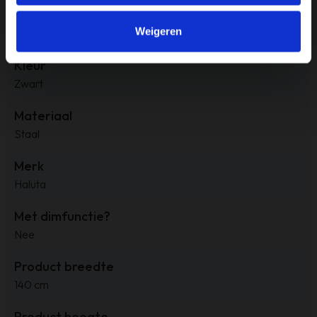
IP-waarde
Weigeren
IP20
Kleur
Zwart
Materiaal
Staal
Merk
Haluta
Met dimfunctie?
Nee
Product breedte
140 cm
Product hoogte