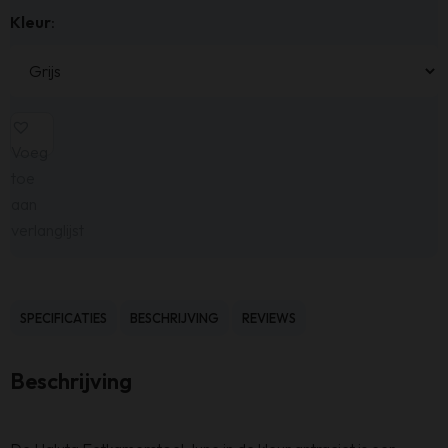
Kleur
:
Voeg
toe
aan
verlanglijst
SPECIFICATIES
BESCHRIJVING
REVIEWS
Beschrijving