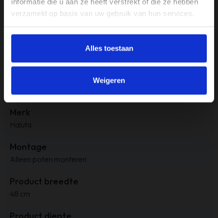
informatie die u aan ze heeft verstrekt of die ze hebben
Kleur
verzameld op basis van uw gebruik van hun services.
Antraciet
Materiaal
Alles toestaan
Cowboy stof
Materiaal onderstel
Weigeren
Staal
Merk
Haluta
Montage
Alleen poten monteren
Product breedte
48 cm
Product diepte