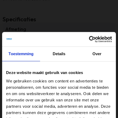
Specificaties
Afmeting
B48 x D60 x H86 cm
Armleuninghoogte
Toestemming
Details
Over
N.V.T.
Gewicht
Deze website maakt gebruik van cookies
5,5 kg
We gebruiken cookies om content en advertenties te
Inclusief armleuning?
personaliseren, om functies voor social media te bieden
N (nee)
en om ons websiteverkeer te analyseren. Ook delen we
informatie over uw gebruik van onze site met onze
Inhoud van set
partners voor social media, adverteren en analyse. Deze
Geen set
partners kunnen deze gegevens combineren met andere