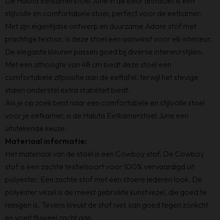
De Haluta Eetkamerstoel June in de kleur antraciet is een
stijlvolle en comfortabele stoel, perfect voor de eetkamer.
Met zijn eigentijdse ontwerp en duurzame Adore stof met
prachtige textuur, is deze stoel een aanwinst voor elk interieur.
De elegante kleuren passen goed bij diverse interieurstijlen.
Met een zithoogte van 48 cm biedt deze stoel een
comfortabele zitpositie aan de eettafel, terwijl het stevige
stalen onderstel extra stabiliteit biedt.
Als je op zoek bent naar een comfortabele en stijlvolle stoel
voor je eetkamer, is de Haluta Eetkamerstoel June een
uitstekende keuze.
Materiaal informatie:
Het materiaal van de stoel is een Cowboy stof. De Cowboy
stof is een zachte textielsoort voor 100% vervaardigd uit
polyester. Een zachte stof met een stoere lederen look. De
polyester vezel is de meest gebruikte kunstvezel, die goed te
reinigen is. Tevens kreukt de stof niet, kan goed tegen zonlicht
en voelt fluweel zacht aan.