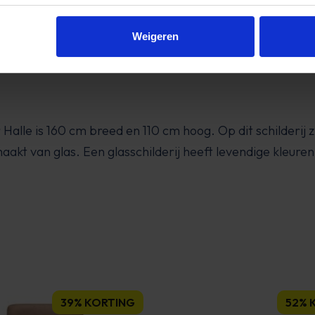
Weigeren
Halle is 160 cm breed en 110 cm hoog. Op dit schilderij z
maakt van glas. Een glasschilderij heeft levendige kleuren
39% KORTING
52% 