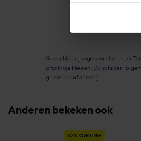
Glasschilderij vogels van het merk Ter 
prachtige kleuren. Dit schilderij is ge
glanzende afwerking.
Anderen bekeken ook
52% KORTING