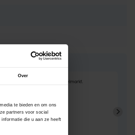
Over
rste bestelling bij Timco Voordeelmarkt.
We zijn er erg blij.
 media te bieden en om ons
ze partners voor social
Absolute aanrader!
nformatie die u aan ze heeft
Ronald