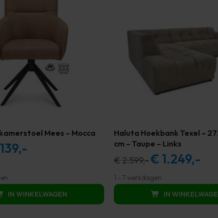
kamerstoel Mees – Mocca
Haluta Hoekbank Texel – 272
cm – Taupe – Links
139,-
spronkelijke
Huidige
€
1.249,-
Oorspronkelijke
Huidi
€
2.599,-
s
prijs
prijs
prijs
:
is:
gen
1 - 7 werkdagen
was:
is:
29,00.
€ 139,00.
IN WINKELWAGEN
IN WINKELWAG
€ 2.599,00.
€ 1.2