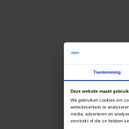
Toestemming
l beantwoord en dit
De bezorging verliep prima, alleen j
slecht verliep. Mijn bezorging zou tus
Deze website maakt gebruik
vervolgens heb ik gebeld en werd er
en 13:30 te arr
We gebruiken cookies om cont
websiteverkeer te analyseren
Gio
media, adverteren en analys
verstrekt of die ze hebben v