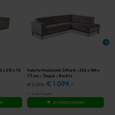
 x 215 x 78
Haluta Hoekbank Sittard – 256 x 188 x
Ha
77 cm – Taupe – Rechts
20
€
1.099,-
ge
Oorspronkelijke
Huidige
€
2.299,-
€
2
prijs
prijs
1 - 5 werkdagen
1 -
was:
is:
EN
IN WINKELWAGEN
49,00.
€ 2.299,00.
€ 1.099,00.