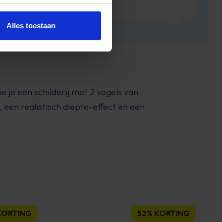
Alles toestaan
ie je een schilderij met 2 vogels van
, een realistisch diepte-effect en een
KORTING
52% KORTING