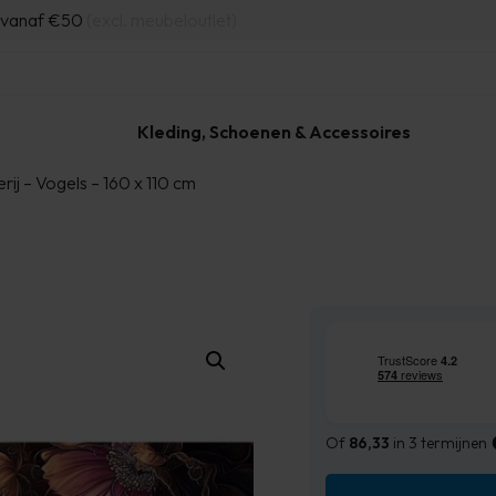
d vanaf €50
(excl. meubeloutlet)
Kleding, Schoenen & Accessoires
rij – Vogels – 160 x 110 cm
Of
86,33
in 3 termijnen