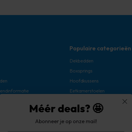
Populaire categorieën
Dekbedden
Boxsprings
den
Hoofdkussens
zendinformatie
Eetkamerstoelen
Sokken
Méér deals? 🤩
Hoekbanken
Abonneer je op onze mail!
oorwaarden