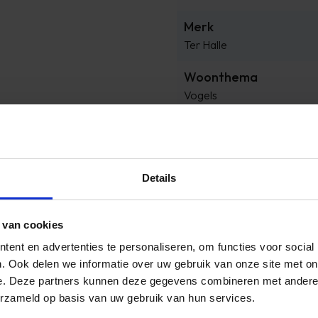
Merk
Ter Halle
Woonthema
Vogels
Reviews
Details
ammer dat de communicatie een beetje
Onze ee
sen 7:30 uur en 10 uur geleverd worden,
 van cookies
 telefonisch aangegeven tussen 13:00
iveren, dit ...
ent en advertenties te personaliseren, om functies voor social
. Ook delen we informatie over uw gebruik van onze site met on
rgio
e. Deze partners kunnen deze gegevens combineren met andere i
erzameld op basis van uw gebruik van hun services.