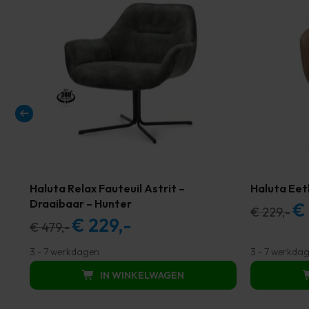
Haluta Relax Fauteuil Astrit –
Haluta Eet
Draaibaar – Hunter
€
Oor
€
229,-
€
229,-
Oorspronkelijke
Huidige
€
479,-
prij
prijs
prijs
was
3 - 7 werkdagen
3 - 7 werkda
was:
is:
€ 2
IN WINKELWAGEN
€ 479,00.
€ 229,00.