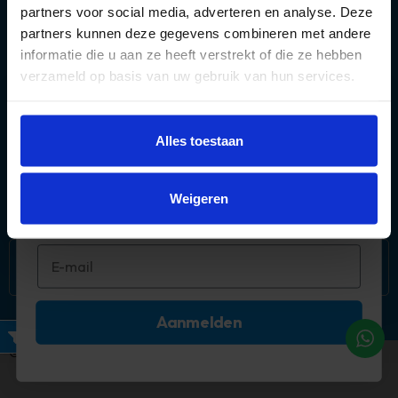
partners voor social media, adverteren en analyse. Deze
partners kunnen deze gegevens combineren met andere
informatie die u aan ze heeft verstrekt of die ze hebben
verzameld op basis van uw gebruik van hun services.
Over ons
Méér deals? 🤩
Alles toestaan
Populaire categorieën
Abonneer je op onze mail!
Mijn account
Weigeren
Aanmelden
Filters
©2026 Timco Voordeelmarkt