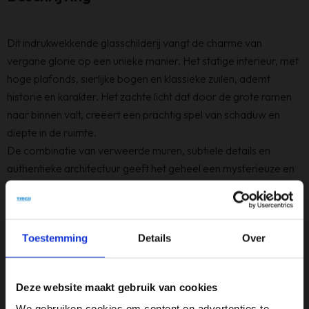
Dit indrukwekkende glasschilderij vangt de charme van
vergane glorie op een unieke manier. Het statige interieur, met
hoge plafonds, sierlijke bogen en klassieke zuilen, ademt
historie en karakter. Het zachte licht dat door de grote ramen
naar binnen valt, creëert een prachtig spel van schaduw en
diepte in de ruimte.
De combinatie van verweerde muren, subtiele details en
authentieke architectuur geeft het geheel een mysterieuze en
sfeervolle uitstraling. De openstaande deuren en trappen
nodigen uit tot verkenning en prikkelen de verbeelding. Een
bijzonder kunstwerk dat perfect past in een industrieel, klassiek
Toestemming
Details
Over
of modern interieur met een rauw en karaktervol randje.
Deze website maakt gebruik van cookies
Specificaties
We gebruiken cookies om content en advertenties te