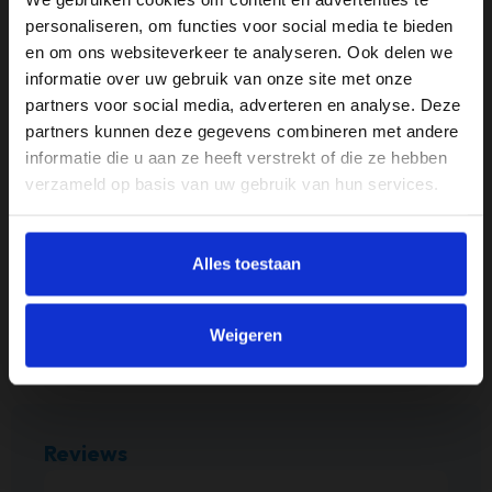
Afmeting
personaliseren, om functies voor social media te bieden
120 x 80 cm
en om ons websiteverkeer te analyseren. Ook delen we
informatie over uw gebruik van onze site met onze
Breedte (cm)
partners voor social media, adverteren en analyse. Deze
120 cm
partners kunnen deze gegevens combineren met andere
informatie die u aan ze heeft verstrekt of die ze hebben
Hoogte
verzameld op basis van uw gebruik van hun services.
80 cm
Materiaal
Alles toestaan
Glas
Merk
Weigeren
Ter Halle
Reviews