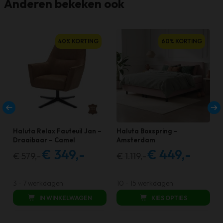
Anderen bekeken ook
40% KORTING
60% KORTING
Haluta Relax Fauteuil Jan –
Haluta Boxspring –
Draaibaar – Camel
Amsterdam
€
349,-
€
449,-
€
579,-
€
1.119,-
Oorspronkelijke
Huidige
Oorspronkelijke
Huidige
prijs
prijs
prijs
prijs
was:
is:
was:
is:
3 - 7 werkdagen
10 - 15 werkdagen
€ 579,00.
€ 349,00.
€ 1.119,00.
€ 449,00.
IN WINKELWAGEN
KIES OPTIES