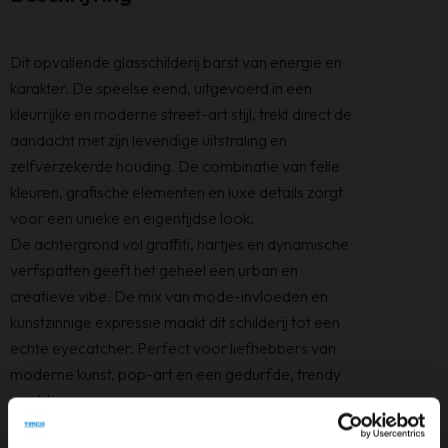
Dit opvallende glasschilderij barst van energie en
karakter. De speelse eend, uitgevoerd in een
kleurrijke en moderne street-art stijl, trekt direct de
aandacht met zijn levendige uitstraling en
zelfverzekerde houding. De combinatie van felle
kleuren, grafische elementen en luxe details zorgt
voor een unieke en eigentijdse look.
De achtergrond vol graffiti, hartjes en dynamische
verfspatten geeft het geheel een urban en
creatieve vibe. De mix van mode-invloeden en
kunstzinnige expressie maakt dit schilderij tot een
echte eyecatcher. Perfect voor liefhebbers van
moderne kunst, pop-art en een gedurfde, trendy
inrichting.