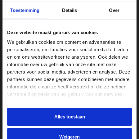
Toestemming
Details
Over
Specificaties
Afmeting
Deze website maakt gebruik van cookies
60 x 80 cm
We gebruiken cookies om content en advertenties te
personaliseren, om functies voor social media te bieden
Breedte (cm)
en om ons websiteverkeer te analyseren. Ook delen we
60 cm
informatie over uw gebruik van onze site met onze
partners voor social media, adverteren en analyse. Deze
Hoogte
partners kunnen deze gegevens combineren met andere
80 cm
informatie die u aan ze heeft verstrekt of die ze hebben
verzameld op basis van uw gebruik van hun services.
Kleur
Multikleur
Materiaal
Alles toestaan
Glas
Weigeren