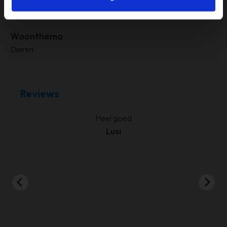
Merk
Ter Halle
Woonthema
Dieren
Reviews
kt.
Heel goed
Lusi