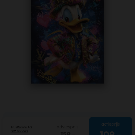
actieprijs
adviesprijs
109,-
159,-