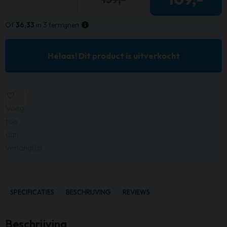
Of
36,33
in 3 termijnen
Helaas! Dit product is uitverkocht
Voeg
toe
aan
verlanglijst
SPECIFICATIES
BESCHRIJVING
REVIEWS
Beschrijving