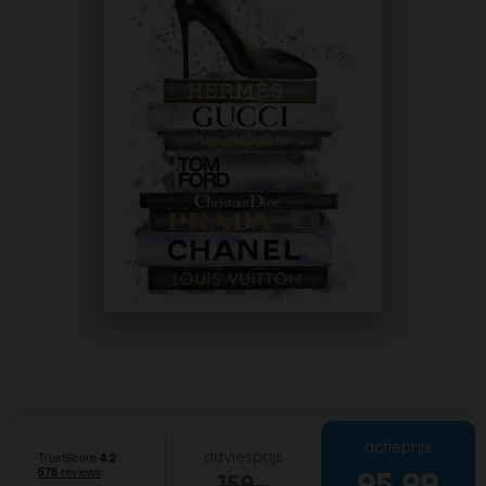
actieprijs
adviesprijs
95,99
159,-