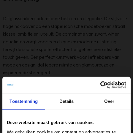
Dit glasschilderij ademt pure fashion en elegantie. De stijlvolle
hoge hak bovenop een stapel iconische modeboeken straalt
klasse, ambitie en luxe uit. De combinatie van zwart, wit en
goudtinten zorgt voor een chique en moderne uitstraling,
terwijl de subtiele spettereffecten het geheel een artistieke
touch geven. Een perfect kunstwerk voor liefhebbers van
mode en design, dat iedere ruimte een glamoureuze en
inspirerende sfeer geeft.
Specificaties
Toestemming
Details
Over
Afmeting
60 x 80 cm
Deze website maakt gebruik van cookies
Breedte (cm)
We gebruiken cookies om content en advertenties te