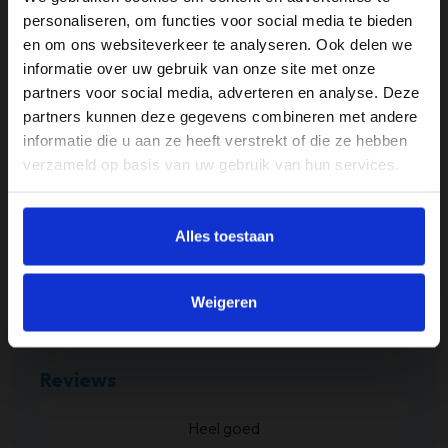
60 cm
personaliseren, om functies voor social media te bieden
en om ons websiteverkeer te analyseren. Ook delen we
Hoogte
informatie over uw gebruik van onze site met onze
80cm
partners voor social media, adverteren en analyse. Deze
partners kunnen deze gegevens combineren met andere
Materiaal
informatie die u aan ze heeft verstrekt of die ze hebben
Glas
verzameld op basis van uw gebruik van hun services.
Merk
Ter Halle
Alles toestaan
Woonthema
Merken
Weigeren
Reviews
kt.
Heel goed