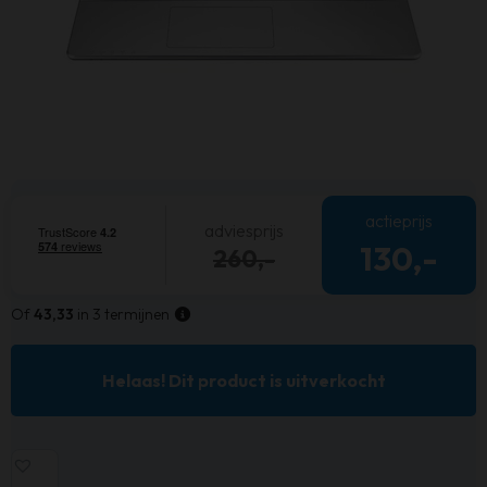
actieprijs
adviesprijs
130,-
260,-
Of
43,33
in 3 termijnen
Helaas! Dit product is uitverkocht