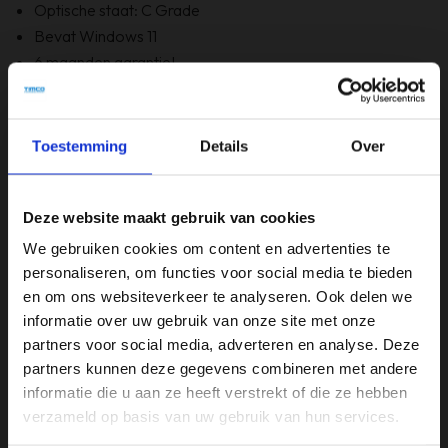
Optische staat: C Grade
Bevat Windows 11
6 maanden garantie!
Bevat GEEN originele doos
Toestemming
Details
Over
Specificaties
Beeldschermdiagonaal (inch)
Deze website maakt gebruik van cookies
13,3 inch
We gebruiken cookies om content en advertenties te
Merk
personaliseren, om functies voor social media te bieden
en om ons websiteverkeer te analyseren. Ook delen we
Asus
informatie over uw gebruik van onze site met onze
Opslagruimte
partners voor social media, adverteren en analyse. Deze
partners kunnen deze gegevens combineren met andere
120GB
informatie die u aan ze heeft verstrekt of die ze hebben
Processor
verzameld op basis van uw gebruik van hun services.
Intel i3