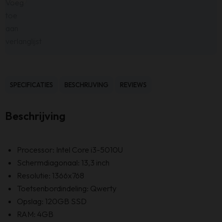
Voeg
toe
aan
verlanglijst
SPECIFICATIES
BESCHRIJVING
REVIEWS
Beschrijving
Processor: Intel Core i3-5010U
Schermdiagonaal: 13,3 inch
Resolutie: 1366x768
Toetsenbordindeling: Qwerty
Opslag: 120GB SSD
RAM: 4GB