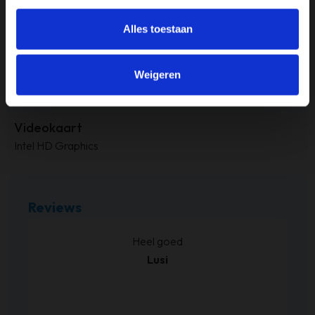
RAM-geheugen
Alles toestaan
4GB
Weigeren
Touchscreen
Nee
Videokaart
Intel HD Graphics
Reviews
kt.
Heel goed
Lusi