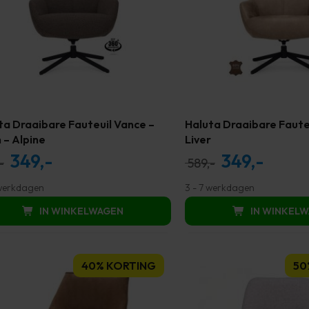
ta Draaibare Fauteuil Vance –
Haluta Draaibare Faute
 – Alpine
Liver
349,-
349,-
Oorspronkelijke
Huidige
Oorspronkelijke
Huidige
-
589,-
prijs
prijs
prijs
prijs
 werkdagen
3 - 7 werkdagen
was:
is:
was:
is:
IN WINKELWAGEN
IN WINKEL
559,00.
349,00.
589,00.
349,00.
40% KORTING
50