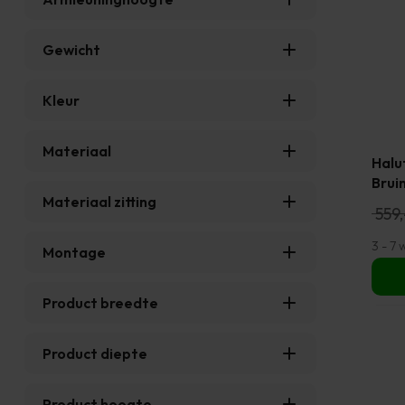
Gewicht
Kleur
Materiaal
Halu
Bruin
Materiaal zitting
559,
3 - 7
Montage
Product breedte
Product diepte
Product hoogte