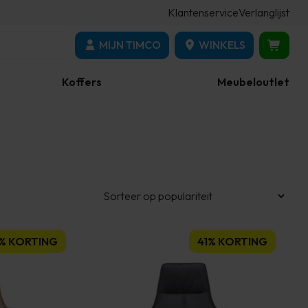
Klantenservice
Verlanglijst
MIJN TIMCO
WINKELS
Koffers
Meubeloutlet
1% KORTING
41% KORTING