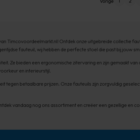
1
2
Vorige
 van Timcovoordeelmarkt.nl! Ontdek onze uitgebreide collectie faute
ntijdse fauteuil, wij hebben de perfecte stoel die past bij jouw sm
teit. Ze bieden een ergonomische zitervaring en zijn gemaakt van d
orkeur en interieurstijl.
eit tegen betaalbare prijzen. Onze fauteuils zijn zorgvuldig ges
. Ontdek vandaag nog ons assortiment en creëer een gezellige en 