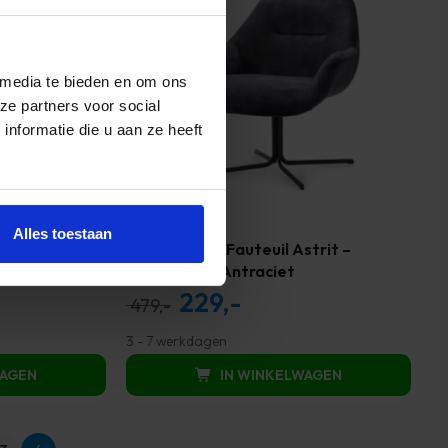
 media te bieden en om ons
ze partners voor social
nformatie die u aan ze heeft
Alles toestaan
aar –
Haluta Relax Fauteuil Astrit –
Draaibaar – Antraciet
229,-
Oorspronkelijke
Huidige
479,-
prijs
prijs
3 - 7 werkdagen
was:
is:
WAGEN
IN WINKELWAGEN
479,00.
229,00.