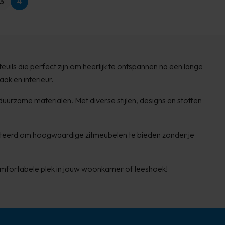
3
4
uils die perfect zijn om heerlijk te ontspannen na een lange
aak en interieur.
uurzame materialen. Met diverse stijlen, designs en stoffen
electeerd om hoogwaardige zitmeubelen te bieden zonder je
comfortabele plek in jouw woonkamer of leeshoek!