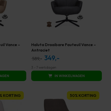
uil Vance –
Haluta Draaibare Fauteuil Vance –
Antraciet
349,-
Oorspronkelijke
Huidige
589,-
prijs
prijs
3 - 7 werkdagen
was:
is:
WAGEN
IN WINKELWAGEN
589,00.
349,00.
% KORTING
50% KORTING