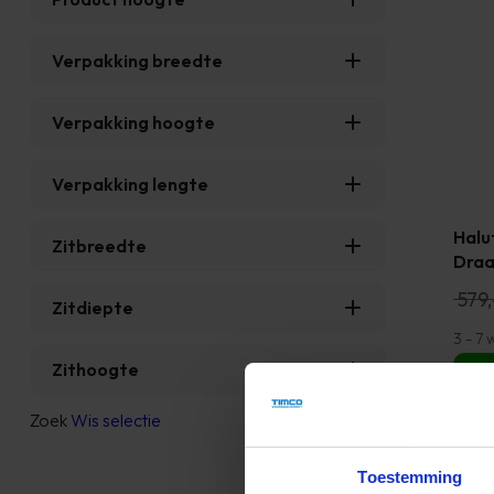
Verpakking breedte
Verpakking hoogte
Verpakking lengte
Halu
Zitbreedte
Draa
579,
Zitdiepte
3 - 7
Zithoogte
Zoek
Wis selectie
Toestemming