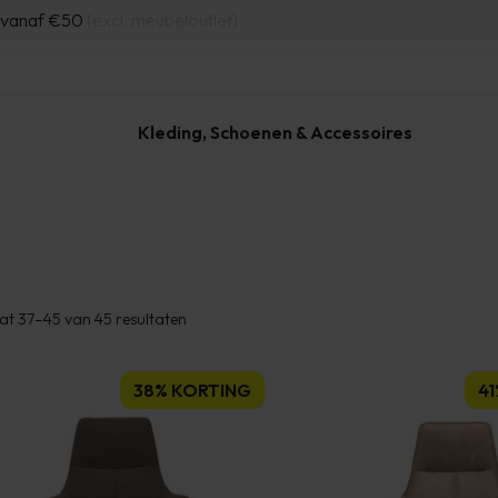
d vanaf €50
(excl. meubeloutlet)
Kleding, Schoenen & Accessoires
Gesorteerd
at 37–45 van 45 resultaten
op
populariteit
38% KORTING
4