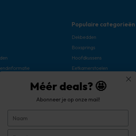
Populaire categorieën
Dekbedden
Boxsprings
den
Hoofdkussens
zendinformatie
Eetkamerstoelen
Sokken
Méér deals? 🤩
Hoekbanken
oorwaarden
Abonneer je op onze mail!
d