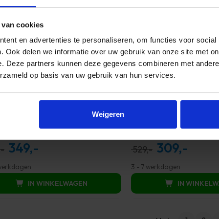
 van cookies
ent en advertenties te personaliseren, om functies voor social
. Ook delen we informatie over uw gebruik van onze site met on
e. Deze partners kunnen deze gegevens combineren met andere i
erzameld op basis van uw gebruik van hun services.
Weigeren
ta Fauteuil Marina – Draaibaar –
Haluta Relax Fauteuil S
el
Draaibaar – Ivory
349,-
309,-
Oorspronkelijke
Huidige
Oorspronkelijke
Huidige
-
529,-
prijs
prijs
prijs
prijs
 werkdagen
3 - 7 werkdagen
was:
is:
was:
is:
IN WINKELWAGEN
IN WINKEL
698,00.
349,00.
529,00.
309,00.