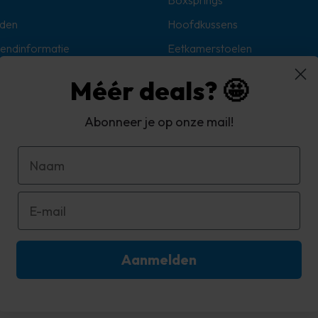
Boxsprings
den
Hoofdkussens
zendinformatie
Eetkamerstoelen
Sokken
Méér deals? 🤩
Hoekbanken
Abonneer je op onze mail!
oorwaarden
d
Aanmelden