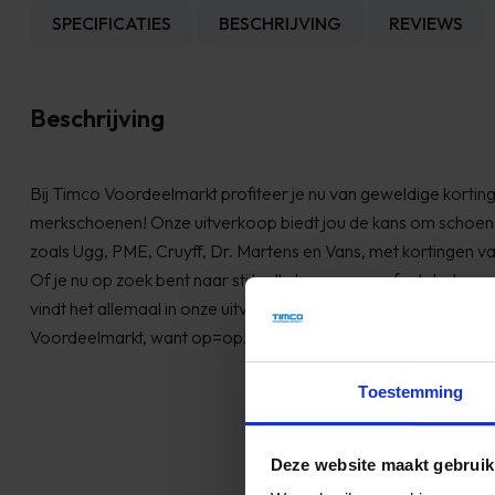
SPECIFICATIES
BESCHRIJVING
REVIEWS
Beschrijving
Bij Timco Voordeelmarkt profiteer je nu van geweldige kortin
merkschoenen! Onze uitverkoop biedt jou de kans om schoen
zoals Ugg, PME, Cruyff, Dr. Martens en Vans, met kortingen v
Of je nu op zoek bent naar stijlvolle laarzen, comfortabele sn
vindt het allemaal in onze uitverkoop. Mis deze unieke kans ni
Voordeelmarkt, want op=op!
Toestemming
Deze website maakt gebruik
Zeer