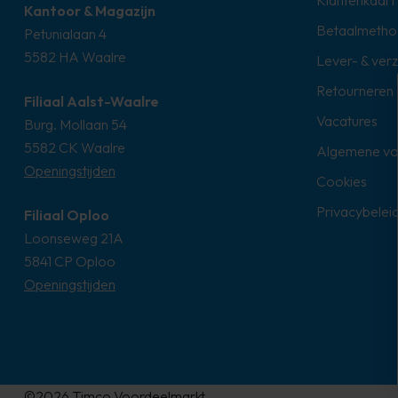
Klantenkaart
Kantoor & Magazijn
Betaalmetho
Petunialaan 4
5582 HA Waalre
Lever- & ver
Retourneren
Filiaal Aalst-Waalre
Vacatures
Burg. Mollaan 54
5582 CK Waalre
Algemene v
Openingstijden
Cookies
Privacybelei
Filiaal Oploo
Loonseweg 21A
5841 CP Oploo
Openingstijden
©2026 Timco Voordeelmarkt