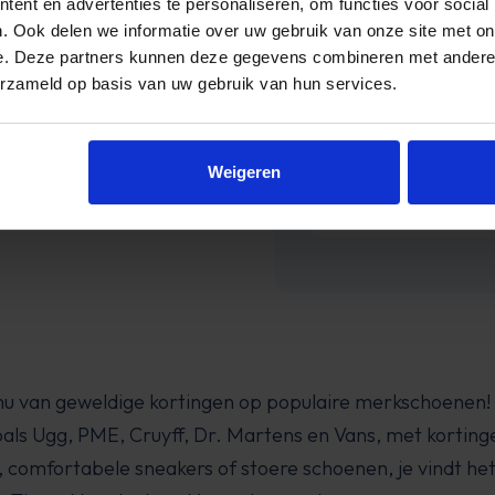
ent en advertenties te personaliseren, om functies voor social
GM
hoo
. Ook delen we informatie over uw gebruik van onze site met on
En de 
e. Deze partners kunnen deze gegevens combineren met andere i
erzameld op basis van uw gebruik van hun services.
Weigeren
 nu van geweldige kortingen op populaire merkschoenen!
ls Ugg, PME, Cruyff, Dr. Martens en Vans, met kortinge
n, comfortabele sneakers of stoere schoenen, je vindt he