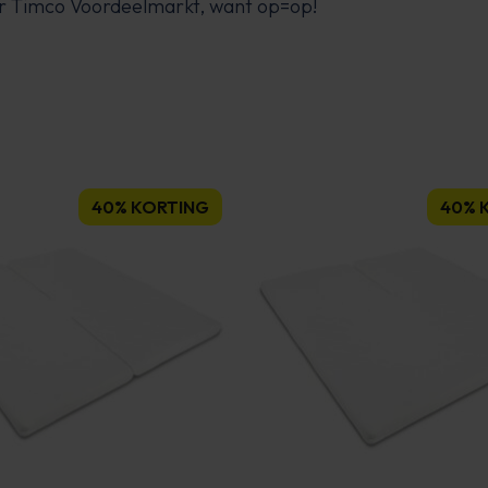
ar Timco Voordeelmarkt, want op=op!
40% KORTING
40% 