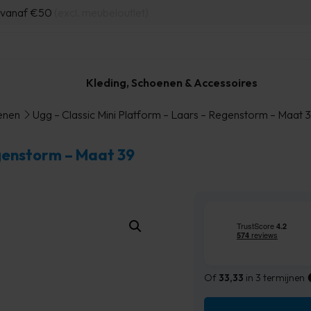
d vanaf €50
(excl. meubeloutlet)
Kleding, Schoenen & Accessoires
enen
Ugg – Classic Mini Platform – Laars – Regenstorm – Maat 
egenstorm – Maat 39
Of
33,33
in 3 termijnen