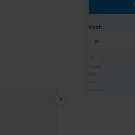
Maat
:
Voeg
toe
aan
verlanglijst