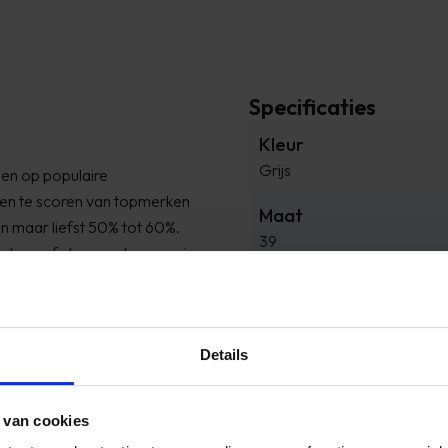
Specificaties
Kleur
Grijs
gen op populaire
en te scoren van topmerken
Maat
an maar liefst 50% tot 60%.
39
eakers of stoere schoenen, je
et en kom snel naar Timco
Merk
UGG
Details
Reviews
 van cookies
 snel
Bed besteld ,en zo