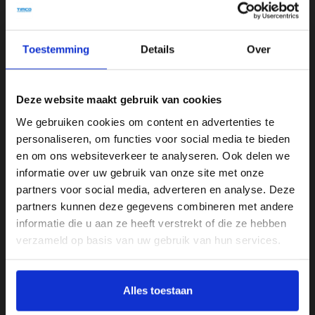
Bevat GEEN originele doos
Toestemming
Details
Over
Specificaties
Merk
Deze website maakt gebruik van cookies
Toshiba
We gebruiken cookies om content en advertenties te
Opslagruimte
personaliseren, om functies voor social media te bieden
256GB
en om ons websiteverkeer te analyseren. Ook delen we
informatie over uw gebruik van onze site met onze
Processor
partners voor social media, adverteren en analyse. Deze
Intel i7
partners kunnen deze gegevens combineren met andere
informatie die u aan ze heeft verstrekt of die ze hebben
RAM-geheugen
verzameld op basis van uw gebruik van hun services.
8GB
Touchscreen
Alles toestaan
Nee