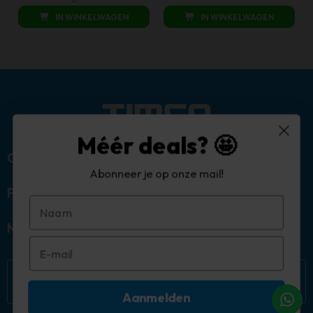
was:
is:
€ 165,00.
€ 99,00.
IN WINKELWAGEN
IN WINKELWAGEN
€ 2.199,00.
€ 1.049,00.
Méér deals? 🤩
Over ons
Abonneer je op onze mail!
Populaire categorieën
Mijn account
Aanmelden