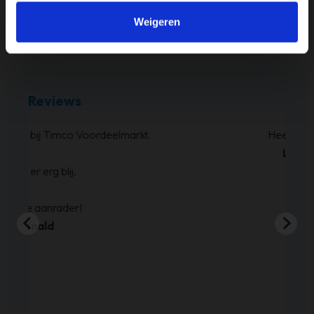
Videokaart
Weigeren
AMD Radeon Graphics
Reviews
Bed besteld ,en zoals beloofd binnen de weken
geleverd. Netjes op de hoogte gehouden wat
betreft levering.
En de boxspring is zoals we verwacht hadden.
Sven de Haze