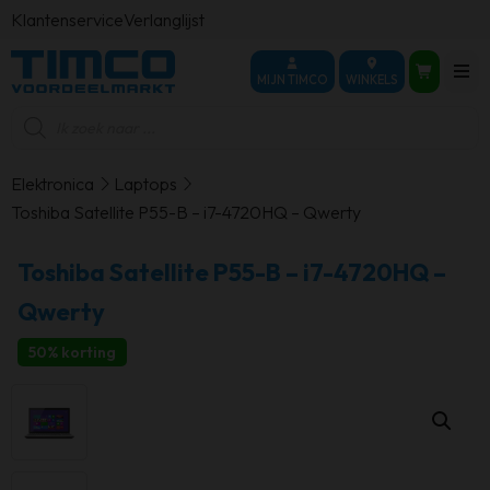
Klantenservice
Verlanglijst
MIJN TIMCO
WINKELS
Producten
zoeken
Elektronica
Laptops
Toshiba Satellite P55-B – i7-4720HQ – Qwerty
Toshiba Satellite P55-B – i7-4720HQ –
Qwerty
50% korting