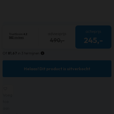
actieprijs
adviesprijs
245,-
490,-
Of
81,67
in 3 termijnen
Helaas! Dit product is uitverkocht
Voeg
toe
aan