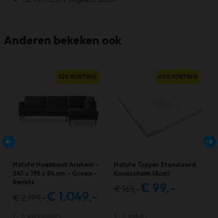
Anderen bekeken ook
52% KORTING
40% KORTING
Haluta Hoekbank Arnhem –
Haluta Topper Standaard
247 x 195 x 84 cm – Groen –
Koudschuim (8cm)
Rechts
€
99,-
€
165,-
Oorspronkelijke
Huidige
€
1.049,-
€
2.199,-
Oorspronkelijke
Huidige
prijs
prijs
prijs
prijs
was:
is:
1 - 5 werkdagen
1 - 3 weken