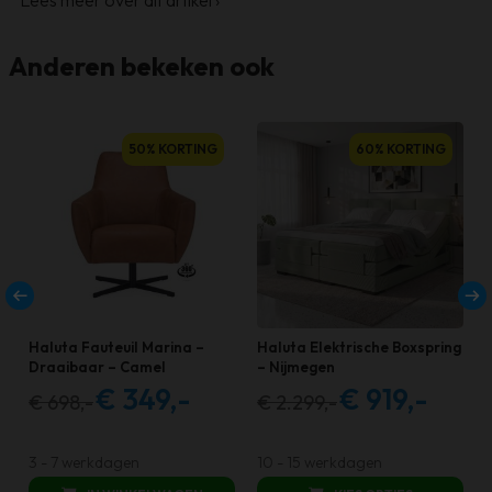
Anderen bekeken ook
50% KORTING
60% KORTING
Haluta Fauteuil Marina –
Haluta Elektrische Boxspring
Draaibaar – Camel
– Nijmegen
€
349,-
€
919,-
€
698,-
€
2.299,-
Oorspronkelijke
Huidige
Oorspronkelijke
Huidige
prijs
prijs
prijs
prijs
was:
is:
was:
is:
3 - 7 werkdagen
10 - 15 werkdagen
€ 698,00.
€ 349,00.
€ 2.299,00.
€ 919,00.