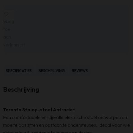
Voeg
toe
aan
verlanglijst
SPECIFICATIES
BESCHRIJVING
REVIEWS
Beschrijving
Toronto Sta‑op-stoel Antraciet
Een comfortabele en stijlvolle elektrische stoel ontworpen om
moeiteloos zitten en opstaan te ondersteunen. Ideaal voor wie
extra hulp wil, zonder in te leveren op design.