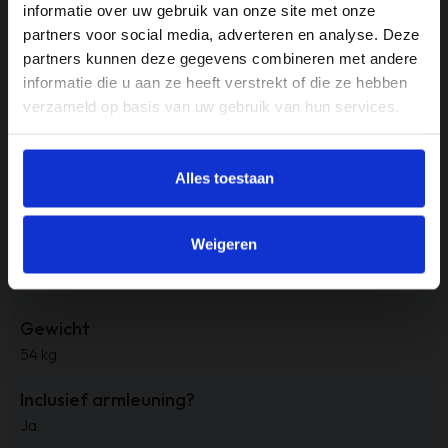
informatie over uw gebruik van onze site met onze
Rustgevend design:
antraciet stof en strak model passen
partners voor social media, adverteren en analyse. Deze
subtiel in het interieur
partners kunnen deze gegevens combineren met andere
Gebruiksgemak:
eenvoudig te bedienen
informatie die u aan ze heeft verstrekt of die ze hebben
verzameld op basis van uw gebruik van hun services.
Specificaties
Alles toestaan
Aantal zitplekken
1
Weigeren
Afmeting
82 x 90 x 107cm
Gewicht
54 kg
Inclusief armleuning?
Ja