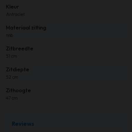
Kleur
Antraciet
Materiaal zitting
nnb
Zitbreedte
51 cm
Zitdiepte
52 cm
Zithoogte
47 cm
Reviews