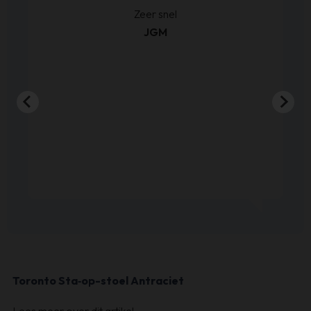
Zeer snel
Be
JGM
g
E
Toronto Sta‑op-stoel Antraciet
Lees meer over dit artikel
›