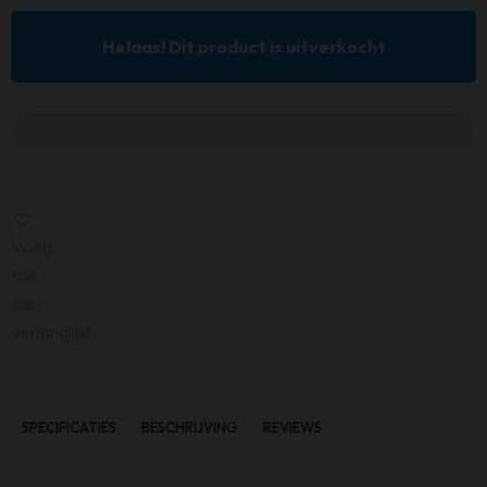
Helaas! Dit product is uitverkocht
Voeg
toe
aan
verlanglijst
SPECIFICATIES
BESCHRIJVING
REVIEWS