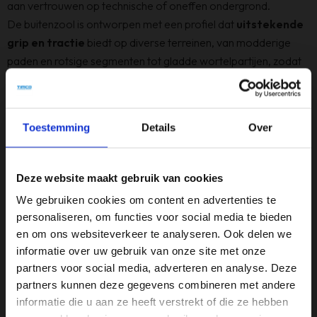
aan vertrouwen op technische of oneffen ondergrond.
De buitenzool is ontworpen met een profiel dat
uitstekende
grip en tractie
biedt op diverse terreinen, van modderige
paden en rotsige segmenten tot gladde wortelpartijen, zodat
je stap voor stap stabiel en comfortabel blijft lopen. De
dempende tussenzool levert aangename ondersteuning bij
elke stap en helpt vermoeidheid te verminderen tijdens langere
Toestemming
Details
Over
wandelingen.
Belangrijkste kenmerken:
Waterdicht & ademend
dankzij Gore-Tex
Deze website maakt gebruik van cookies
Uitstekende grip & tractie
op uiteenlopende terreinen
We gebruiken cookies om content en advertenties te
Comfortabele demping
voor langdurig wandelplezier
personaliseren, om functies voor social media te bieden
Stabiel en ondersteunend ontwerp
voor vertrouwen
en om ons websiteverkeer te analyseren. Ook delen we
bij elke stap
informatie over uw gebruik van onze site met onze
Veelzijdig outdoor-ontwerp
ideaal voor dagtochten en
partners voor social media, adverteren en analyse. Deze
trails
partners kunnen deze gegevens combineren met andere
Met de
Salomon X Ultra 5 Gore-Tex
kies je voor een
informatie die u aan ze heeft verstrekt of die ze hebben