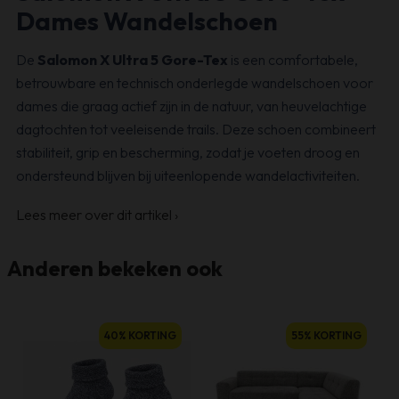
Dames Wandelschoen
De
Salomon X Ultra 5 Gore-Tex
is een comfortabele,
betrouwbare en technisch onderlegde wandelschoen voor
dames die graag actief zijn in de natuur, van heuvelachtige
dagtochten tot veeleisende trails. Deze schoen combineert
stabiliteit, grip en bescherming, zodat je voeten droog en
ondersteund blijven bij uiteenlopende wandelactiviteiten.
Lees meer over dit artikel
›
Anderen bekeken ook
Dit
40% KORTING
55% KORTING
product
heeft
meerdere