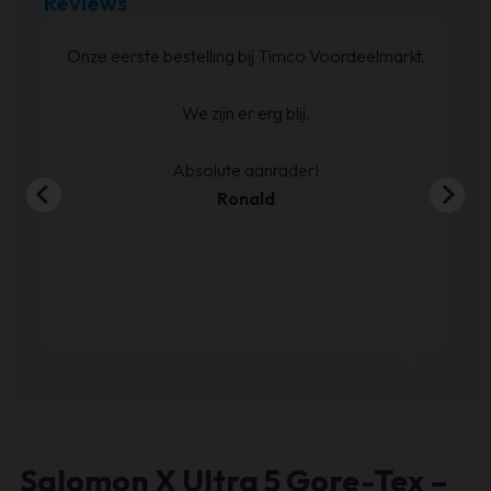
Reviews
at
Onze eerste bestelling bij Timco Voordeelmarkt.
ijn
We zijn er erg blij.
en
00
Absolute aanrader!
Ronald
Salomon X Ultra 5 Gore-Tex –