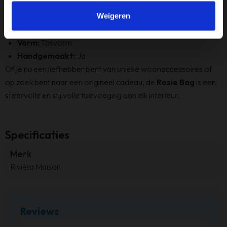
Kleur:
Naturel
Stijl:
Landelijk & Creatief
Weigeren
Gebruik:
Alleen geschikt voor binnen
Vorm:
Tasvorm
Handgemaakt:
Ja
Of je nu een liefhebber bent van unieke woonaccessoires of
op zoek bent naar een origineel cadeau, de
Rosie Bag
is een
sfeervolle en stijlvolle toevoeging aan elk interieur.
Specificaties
Merk
Rivièra Maison
Reviews