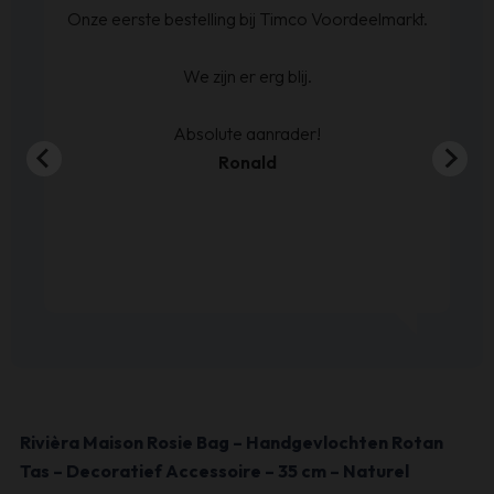
at
Onze eerste bestelling bij Timco Voordeelmarkt.
ijn
We zijn er erg blij.
en
00
Absolute aanrader!
Ronald
Rivièra Maison Rosie Bag – Handgevlochten Rotan
Tas – Decoratief Accessoire – 35 cm – Naturel