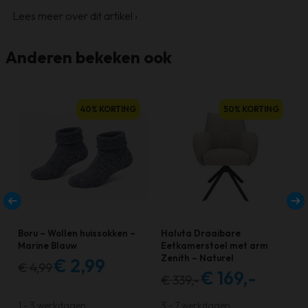
Lees meer over dit artikel
›
Anderen bekeken ook
Dit
40% KORTING
50% KORTING
product
heeft
meerdere
variaties.
Deze
optie
kan
Boru – Wollen huissokken –
Haluta Draaibare
gekozen
Marine Blauw
Eetkamerstoel met arm
Zenith – Naturel
€
2,99
worden
€
4,99
Oorspronkelijke
Huidige
€
169,-
€
339,-
Oorspronkelijke
Huidige
op
prijs
prijs
prijs
prijs
de
was:
is:
1 - 3 werkdagen
3 - 7 werkdagen