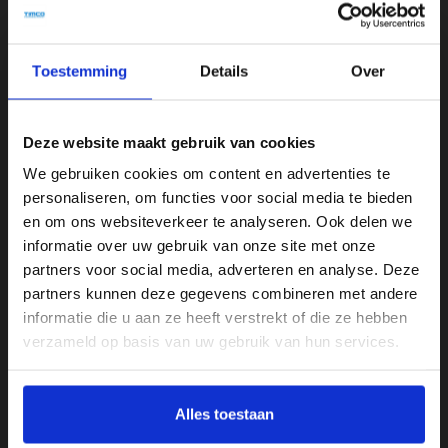
Rosie Bag
van
Rivièra Maison
. Deze charmante
handgevlochten rotan tas
is geïnspireerd op klassieke
handtasvormen en vormt een unieke decoratie voor op tafel,
Toestemming
Details
Over
in een open kast of op een dressoir. Het natuurlijke materiaal
en ambachtelijke afwerking geven dit item een warme,
landelijke uitstraling.
Deze website maakt gebruik van cookies
Met een hoogte van
35 cm
en een breedte van
19 cm
is de
We gebruiken cookies om content en advertenties te
Rosie Bag groot genoeg om op te vallen, maar subtiel genoeg
personaliseren, om functies voor social media te bieden
om in elk interieur te passen. De tas is volledig
handgemaakt
en om ons websiteverkeer te analyseren. Ook delen we
van
hoogwaardig riet en ijzer
, wat zorgt voor
informatie over uw gebruik van onze site met onze
partners voor social media, adverteren en analyse. Deze
duurzaamheid en karakter. Perfect als decoratief object of als
partners kunnen deze gegevens combineren met andere
creatieve opbergoplossing voor kleine accessoires.
informatie die u aan ze heeft verstrekt of die ze hebben
Kenmerken:
verzameld op basis van uw gebruik van hun services.
Merk:
Rivièra Maison
Model:
Rosie Bag
Afmetingen:
35 x 19 x 35 cm
Alles toestaan
Materiaal:
Riet & IJzer