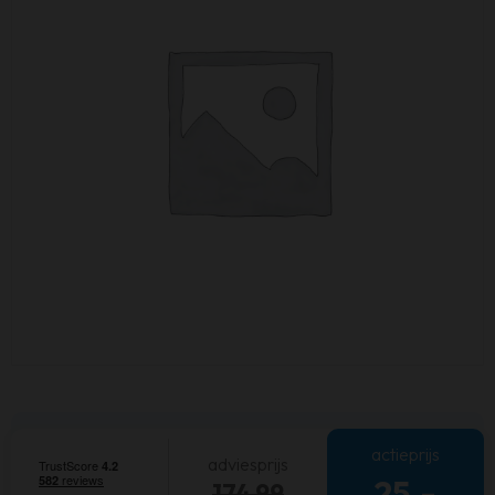
actieprijs
adviesprijs
25,-
174,99