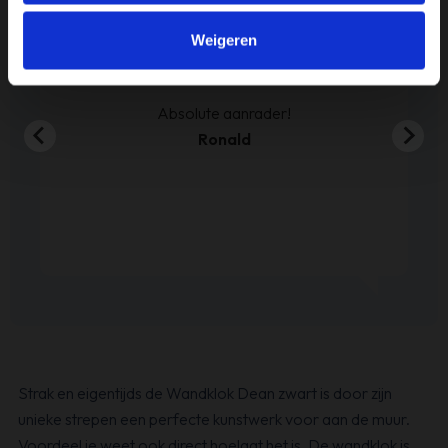
at
Onze eerste bestelling bij Timco Voordeelmarkt.
ijn
Weigeren
We zijn er erg blij.
en
00
Absolute aanrader!
Ronald
Strak en eigentijds de Wandklok Dean zwart is door zijn
unieke strepen een perfecte kunstwerk voor aan de muur.
Voordeel je weet ook direct hoelaat het is. De wandklok is