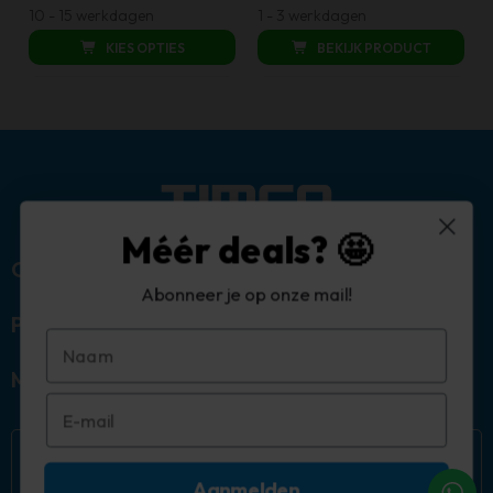
de
was:
is:
10 - 15 werkdagen
1 - 3 werkdagen
was:
is:
productpagina
€ 34,95.
€ 17,49.
KIES OPTIES
BEKIJK PRODUCT
€ 897,50.
€ 359,00.
Méér deals? 🤩
Over ons
Abonneer je op onze mail!
Populaire categorieën
Mijn account
Aanmelden