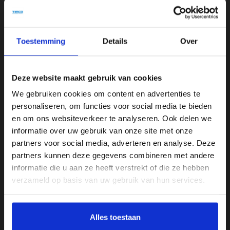
Strak en eigentijds de Wandklok Dean zwart is door zijn unieke
strepen een perfecte kunstwerk voor aan de muur. Voordeel je
Toestemming
Details
Over
weet ook direct hoelaat het is. De wandklok is meerdere
kleuren en maten beschikbaar. Bigger is beter
Deze website maakt gebruik van cookies
Specificaties
We gebruiken cookies om content en advertenties te
personaliseren, om functies voor social media te bieden
Kleur
en om ons websiteverkeer te analyseren. Ook delen we
Zwart
informatie over uw gebruik van onze site met onze
partners voor social media, adverteren en analyse. Deze
Merk
partners kunnen deze gegevens combineren met andere
Riverdale
informatie die u aan ze heeft verstrekt of die ze hebben
verzameld op basis van uw gebruik van hun services.
Reviews
Alles toestaan