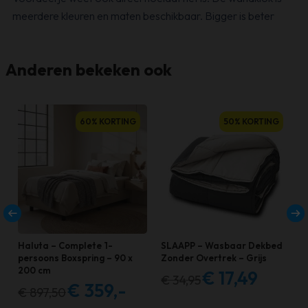
meerdere kleuren en maten beschikbaar. Bigger is beter
Anderen bekeken ook
Dit
60% KORTING
50% KORTING
product
heeft
meerdere
variaties.
Deze
optie
kan
Haluta – Complete 1-
SLAAPP – Wasbaar Dekbed
gekozen
persoons Boxspring – 90 x
Zonder Overtrek – Grijs
200 cm
€
17,49
worden
€
34,95
Oorspronkelijke
Huidige
€
359,-
€
897,50
Oorspronkelijke
Huidige
op
prijs
prijs
prijs
prijs