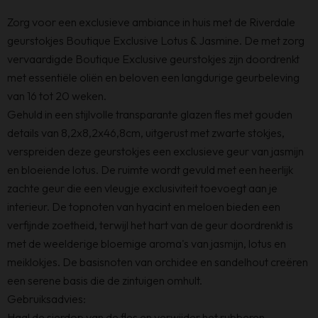
Zorg voor een exclusieve ambiance in huis met de Riverdale
geurstokjes Boutique Exclusive Lotus & Jasmine. De met zorg
vervaardigde Boutique Exclusive geurstokjes zijn doordrenkt
met essentiële oliën en beloven een langdurige geurbeleving
van 16 tot 20 weken.
Gehuld in een stijlvolle transparante glazen fles met gouden
details van 8,2x8,2x46,8cm, uitgerust met zwarte stokjes,
verspreiden deze geurstokjes een exclusieve geur van jasmijn
en bloeiende lotus. De ruimte wordt gevuld met een heerlijk
zachte geur die een vleugje exclusiviteit toevoegt aan je
interieur. De topnoten van hyacint en meloen bieden een
verfijnde zoetheid, terwijl het hart van de geur doordrenkt is
met de weelderige bloemige aroma's van jasmijn, lotus en
meiklokjes. De basisnoten van orchidee en sandelhout creëren
een serene basis die de zintuigen omhult.
Gebruiksadvies:
Haal de sierdop van de fles en verwijder het rubberen