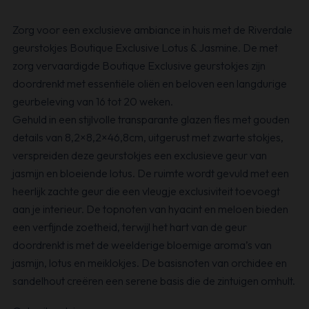
Zorg voor een exclusieve ambiance in huis met de Riverdale
geurstokjes Boutique Exclusive Lotus & Jasmine. De met
zorg vervaardigde Boutique Exclusive geurstokjes zijn
doordrenkt met essentiële oliën en beloven een langdurige
geurbeleving van 16 tot 20 weken.
Gehuld in een stijlvolle transparante glazen fles met gouden
details van 8,2×8,2×46,8cm, uitgerust met zwarte stokjes,
verspreiden deze geurstokjes een exclusieve geur van
jasmijn en bloeiende lotus. De ruimte wordt gevuld met een
heerlijk zachte geur die een vleugje exclusiviteit toevoegt
aan je interieur. De topnoten van hyacint en meloen bieden
een verfijnde zoetheid, terwijl het hart van de geur
doordrenkt is met de weelderige bloemige aroma’s van
jasmijn, lotus en meiklokjes. De basisnoten van orchidee en
sandelhout creëren een serene basis die de zintuigen omhult.