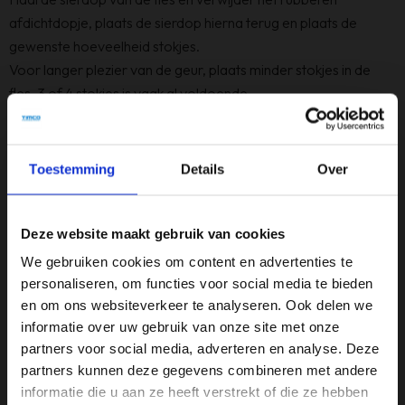
afdichtdopje, plaats de sierdop hierna terug en plaats de
gewenste hoeveelheid stokjes.
Voor langer plezier van de geur, plaats minder stokjes in de
fles, 3 of 4 stokjes is vaak al voldoende.
Draai af en toe de stokjes om en zet de geurstokjes niet te
dicht bij een warmtebron om het maximale uit je geurstokjes te
halen.
Toestemming
Details
Over
Zet de geurstokjes niet in direct zonlicht.
Deze website maakt gebruik van cookies
Specificaties
We gebruiken cookies om content en advertenties te
personaliseren, om functies voor social media te bieden
Kleur
en om ons websiteverkeer te analyseren. Ook delen we
Wit
informatie over uw gebruik van onze site met onze
partners voor social media, adverteren en analyse. Deze
Merk
partners kunnen deze gegevens combineren met andere
Riverdale
informatie die u aan ze heeft verstrekt of die ze hebben