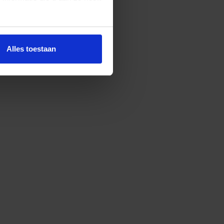
n een fijne natuurlijke mix,
n een subtiel vleugje hout.
Alles toestaan