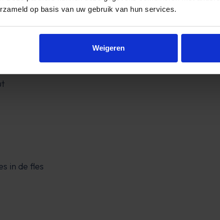
e frisse geur van citroen en groene thee. De hartnoten zij
erzameld op basis van uw gebruik van hun services.
s en thee. De basisnoten bestaan uit ambergris, muskus e
Weigeren
n thee
ut
s in de fles