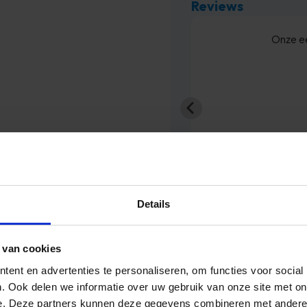
Reviews
Zeer snel
JGM
Details
 van cookies
ent en advertenties te personaliseren, om functies voor social
ste geurstokjes en de lekkerste geuren van Riverdale. He
. Ook delen we informatie over uw gebruik van onze site met on
e. Deze partners kunnen deze gegevens combineren met andere i