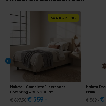
60% KORTING
Haluta – Complete 1-persoons
Haluta Dra
Boxspring – 90 x 200 cm
Bruin
€
359,-
€
Oorspronkelijke
Huidige
Oor
€
897,50
€
589,-
prijs
prijs
prijs