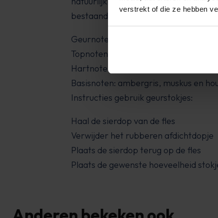
natuurlijk en zacht, welke opent met d
verstrekt of die ze hebben v
bestaande uit lelietje-van-dalen, roo
Geurnoten Lily & Green Tea:
Topnoten: citroen en groene thee
Hartnoten: lelietje-van-dalen, roos e
Basisnoten: ambergris, muskus en ho
Instructies gebruik geurstokjes:
Haal de sierdop van de fles
Verwijder het rubberen afdichtdopje
Plaats de sierdop terug op de fles
Plaats de gewenste hoeveelheid stokje
Anderen bekeken ook