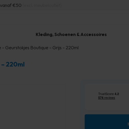
d vanaf €50
(excl. meubeloutlet)
Kleding, Schoenen & Accessoires
e – Geurstokjes Boutique – Grijs – 220ml
s – 220ml