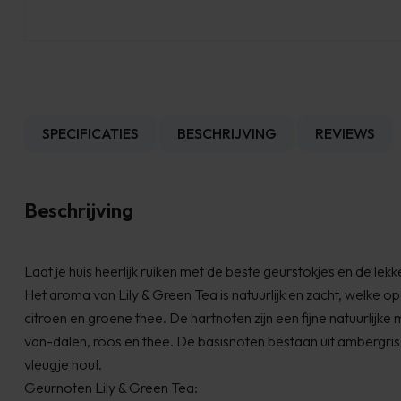
SPECIFICATIES
BESCHRIJVING
REVIEWS
Beschrijving
Laat je huis heerlijk ruiken met de beste geurstokjes en de lek
Het aroma van Lily & Green Tea is natuurlijk en zacht, welke o
citroen en groene thee. De hartnoten zijn een fijne natuurlijke m
van-dalen, roos en thee. De basisnoten bestaan uit ambergris
vleugje hout.
Geurnoten Lily & Green Tea: