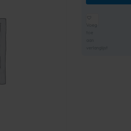
Voeg
toe
aan
verlanglijst