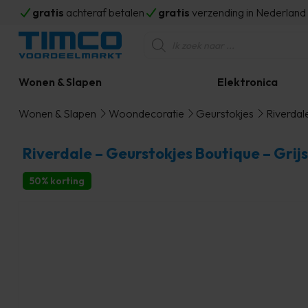
gratis
achteraf betalen
gratis
verzending in Nederlan
Producten
zoeken
Wonen & Slapen
Elektronica
Wonen & Slapen
Woondecoratie
Geurstokjes
Riverdal
Riverdale – Geurstokjes Boutique – Grij
50% korting