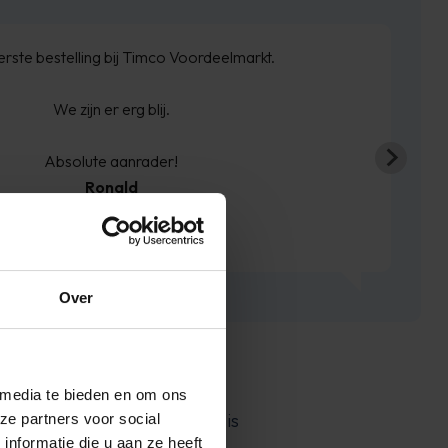
Bed besteld ,en zoals 
hoogte 
En de boxs
Over
 media te bieden en om ons
t aroma van Lily & Green Tea is
ze partners voor social
nformatie die u aan ze heeft