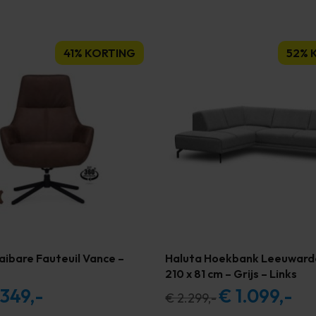
41% KORTING
52% 
aibare Fauteuil Vance –
Haluta Hoekbank Leeuwarde
210 x 81 cm – Grijs – Links
349,-
€
1.099,-
spronkelijke
Huidige
Oorspronkelijke
Huidi
€
2.299,-
prijs
prijs
prijs