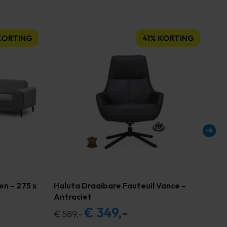
KORTING
41% KORTING
n – 275 x
Haluta Draaibare Fauteuil Vance –
Sta
Antraciet
Sh
€
349,-
ge
Oorspronkelijke
Huidige
€
589,-
€
1
prijs
prijs