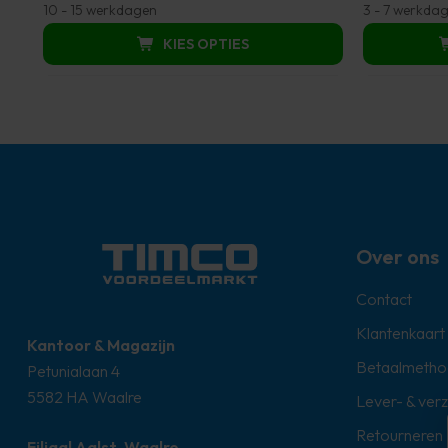
10 - 15 werkdagen
3 - 7 werkda
was:
is:
was
KIES OPTIES
€ 897,50.
€ 359,00.
€ 58
Over ons
Contact
Klantenkaart
Kantoor & Magazijn
Betaalmetho
Petunialaan 4
5582 HA Waalre
Lever- & ver
Retourneren
Filiaal Aalst-Waalre