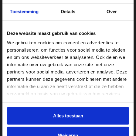
Beschrijving
Toestemming
Details
Over
3 stuks = 3 borden. Zo is dit product verpakt door de fabrikant
Deze website maakt gebruik van cookies
We gebruiken cookies om content en advertenties te
Specificaties
personaliseren, om functies voor social media te bieden
en om ons websiteverkeer te analyseren. Ook delen we
Kleur
informatie over uw gebruik van onze site met onze
Wit
partners voor social media, adverteren en analyse. Deze
partners kunnen deze gegevens combineren met andere
Merk
informatie die u aan ze heeft verstrekt of die ze hebben
Riverdale
verzameld op basis van uw gebruik van hun services.
Reviews
Alles toestaan
kt.
Heel goed
Weigeren