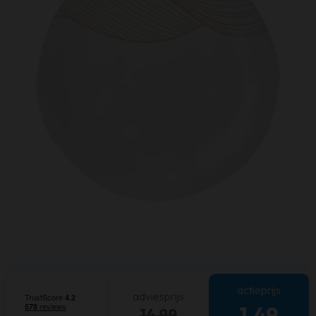
actieprijs
adviesprijs
1,49
14,99