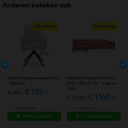
Anderen bekeken ook
39% KORTING
52% KORTING
Haluta Eetkamerstoel Mees
Haluta Hoekbank Utrecht –
– Naturel
275 x 210 x 77 cm – Cognac –
Links
€
139,-
€
229,-
Oorspronkelijke
Huidige
€
1.149,-
€
2.399,-
Oorspronkelijke
Huidige
prijs
prijs
prijs
prijs
was:
is:
3 - 7 werkdagen
1 - 5 werkdagen
was:
is:
€ 229,00.
€ 139,00.
IN WINKELWAGEN
IN WINKELWAGEN
€ 2.399,00.
€ 1.149,0