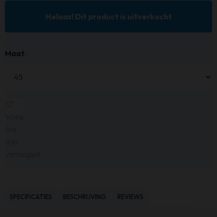
Helaas! Dit product is uitverkocht
Maat
:
Voeg
toe
aan
verlanglijst
SPECIFICATIES
BESCHRIJVING
REVIEWS