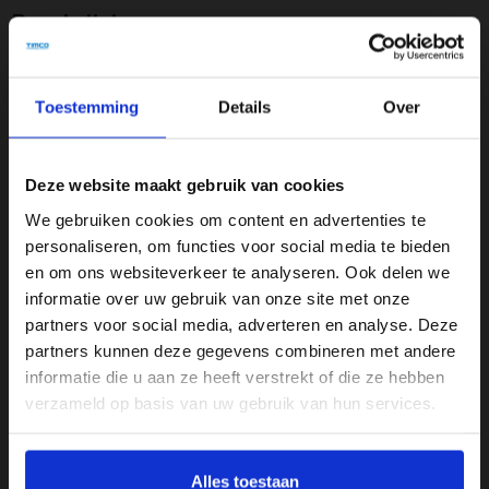
Beschrijving
Uitverkoop bij Timco Voordeelmarkt: Merkschoenen
Toestemming
Details
Over
met 50-60% korting!
Bij Timco Voordeelmarkt profiteer je nu van geweldige
kortingen op populaire merkschoenen! Onze uitverkoop biedt
Deze website maakt gebruik van cookies
jou de kans om schoenen te scoren van topmerken zoals Ugg,
We gebruiken cookies om content en advertenties te
PME, Cruyff, Dr. Martens en Vans, met kortingen van maar
personaliseren, om functies voor social media te bieden
liefst 50% tot 60%. Of je nu op zoek bent naar stijlvolle laarzen,
en om ons websiteverkeer te analyseren. Ook delen we
comfortabele sneakers of stoere schoenen, je vindt het
informatie over uw gebruik van onze site met onze
allemaal in onze uitverkoop. Mis deze unieke kans niet en kom
partners voor social media, adverteren en analyse. Deze
partners kunnen deze gegevens combineren met andere
snel naar Timco Voordeelmarkt, want op=op!
informatie die u aan ze heeft verstrekt of die ze hebben
verzameld op basis van uw gebruik van hun services.
Specificaties
Kleur
Alles toestaan