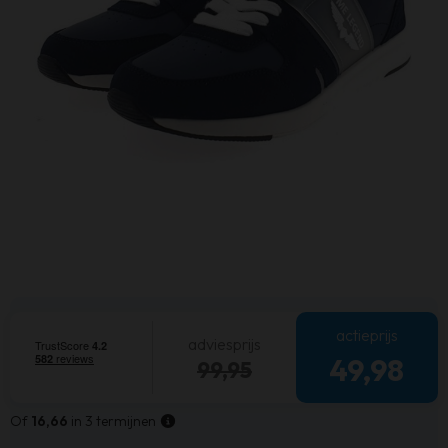
actieprijs
adviesprijs
49,98
99,95
Of
16,66
in 3 termijnen