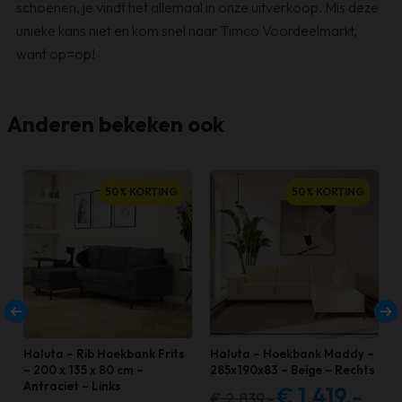
schoenen, je vindt het allemaal in onze uitverkoop. Mis deze
unieke kans niet en kom snel naar Timco Voordeelmarkt,
want op=op!
Anderen bekeken ook
50% KORTING
50% KORTING
Haluta – Rib Hoekbank Frits
Haluta – Hoekbank Maddy –
– 200 x 135 x 80 cm –
285x190x83 – Beige – Rechts
Antraciet – Links
€
1.419,-
€
2.839,-
Oorspronkelijke
Huidige