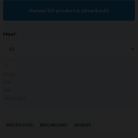
Helaas! Dit product is uitverkocht
Maat
:
Voeg
toe
aan
verlanglijst
SPECIFICATIES
BESCHRIJVING
REVIEWS