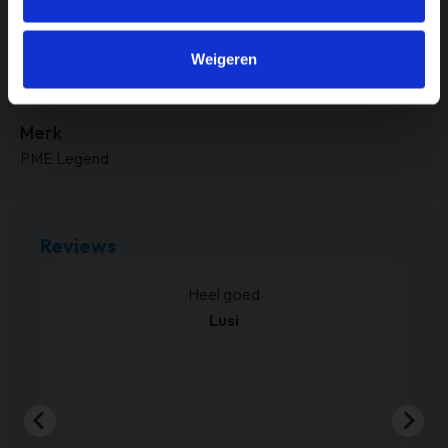
Bruin
Maat
Weigeren
46
Merk
PME Legend
Reviews
kt.
Heel goed
Lusi