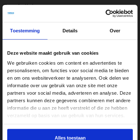
Beschrijving
Uitverkoop bij Timco Voordeelmarkt: Merkschoenen
Toestemming
Details
Over
met 50-60% korting!
Bij Timco Voordeelmarkt profiteer je nu van geweldige
kortingen op populaire merkschoenen! Onze uitverkoop biedt
Deze website maakt gebruik van cookies
jou de kans om schoenen te scoren van topmerken zoals Ugg,
We gebruiken cookies om content en advertenties te
PME, Cruyff, Dr. Martens en Vans, met kortingen van maar
personaliseren, om functies voor social media te bieden
liefst 50% tot 60%. Of je nu op zoek bent naar stijlvolle laarzen,
en om ons websiteverkeer te analyseren. Ook delen we
comfortabele sneakers of stoere schoenen, je vindt het
informatie over uw gebruik van onze site met onze
allemaal in onze uitverkoop. Mis deze unieke kans niet en kom
partners voor social media, adverteren en analyse. Deze
partners kunnen deze gegevens combineren met andere
snel naar Timco Voordeelmarkt, want op=op!
informatie die u aan ze heeft verstrekt of die ze hebben
verzameld op basis van uw gebruik van hun services.
Specificaties
Kleur
Alles toestaan