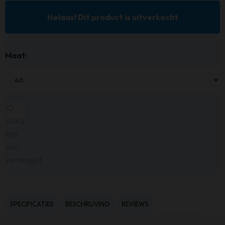
Helaas! Dit product is uitverkocht
Maat
:
Voeg
toe
aan
verlanglijst
SPECIFICATIES
BESCHRIJVING
REVIEWS