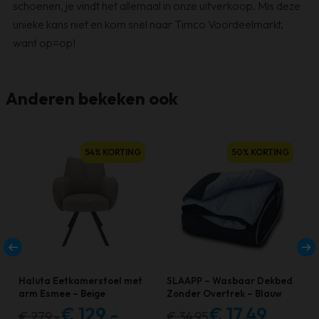
schoenen, je vindt het allemaal in onze uitverkoop. Mis deze
unieke kans niet en kom snel naar Timco Voordeelmarkt,
want op=op!
Anderen bekeken ook
Dit
54% KORTING
50% KORTING
product
heeft
meerdere
variaties.
Deze
optie
kan
Haluta Eetkamerstoel met
SLAAPP – Wasbaar Dekbed
gekozen
arm Esmee – Beige
Zonder Overtrek – Blauw
€
129,-
€
17,49
worden
€
279,-
€
34,95
Oorspronkelijke
Huidige
Oorspronkelijke
Huidige