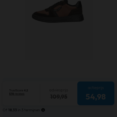
actieprijs
adviesprijs
54,98
109,95
Of
18,33
in 3 termijnen