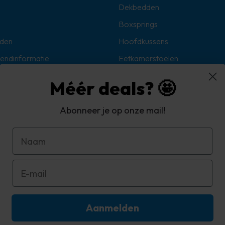
Dekbedden
Boxsprings
den
Hoofdkussens
zendinformatie
Eetkamerstoelen
Sokken
Méér deals? 🤩
Hoekbanken
Abonneer je op onze mail!
oorwaarden
d
Aanmelden