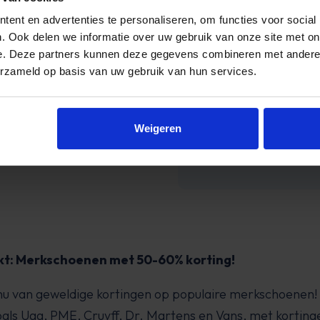
ent en advertenties te personaliseren, om functies voor social
 erg blij.
. Ook delen we informatie over uw gebruik van onze site met on
e. Deze partners kunnen deze gegevens combineren met andere i
erzameld op basis van uw gebruik van hun services.
aanrader!
ald
Weigeren
kt: Merkschoenen met 50-60% korting!
 nu van geweldige kortingen op populaire merkschoenen!
ls Ugg, PME, Cruyff, Dr. Martens en Vans, met kortinge