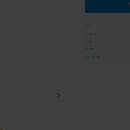
Voeg
toe
aan
verlanglijst