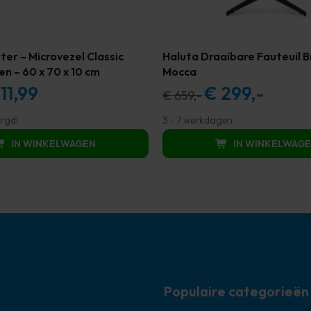
er – Microvezel Classic
Haluta Draaibare Fauteuil 
n – 60 x 70 x 10 cm
Mocca
11,99
€
299,-
spronkelijke
Huidige
Oorspronkelijke
Huidige
€
659,-
s
prijs
prijs
prijs
rgd!
3 - 7 werkdagen
:
is:
was:
is:
IN WINKELWAGEN
IN WINKELWAG
,99.
€ 11,99.
€ 659,00.
€ 299,00.
Populaire categorieën