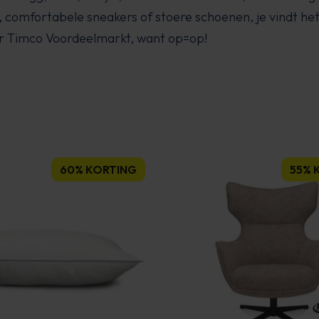
n, comfortabele sneakers of stoere schoenen, je vindt he
ar Timco Voordeelmarkt, want op=op!
60% KORTING
55% 