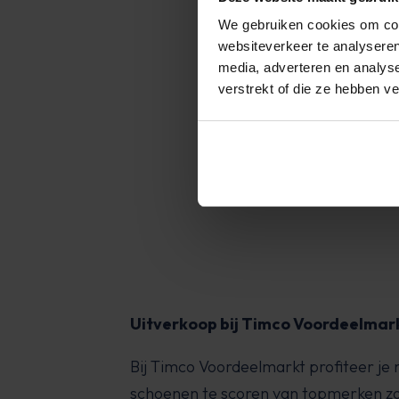
0 uur geleverd worden,
We gebruiken cookies om cont
gegeven tussen 13:00
We zijn er
websiteverkeer te analyseren
media, adverteren en analys
verstrekt of die ze hebben v
Absolute 
Ron
Uitverkoop bij Timco Voordeelmar
Bij Timco Voordeelmarkt profiteer je
schoenen te scoren van topmerken zoa