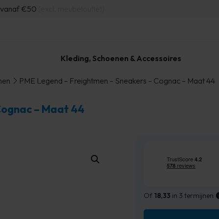
d vanaf €50
(excl. meubeloutlet)
Kleding, Schoenen & Accessoires
nen
PME Legend – Freightmen – Sneakers – Cognac – Maat 44
Cognac – Maat 44
Of
18,33
in 3 termijnen