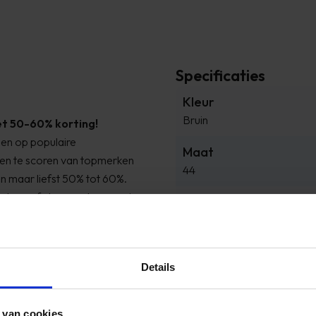
Specificaties
Kleur
Bruin
t 50-60% korting!
gen op populaire
Maat
en te scoren van topmerken
44
an maar liefst 50% tot 60%.
eakers of stoere schoenen, je
Merk
et en kom snel naar Timco
PME Legend
Details
Reviews
 van cookies
bij Timco Voordeelmarkt.