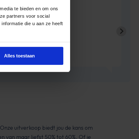
Lusi
 media te bieden en om ons
ze partners voor social
nformatie die u aan ze heeft
Alles toestaan
 Onze uitverkoop biedt jou de kans om
n van maar liefst 50% tot 60%. Of je