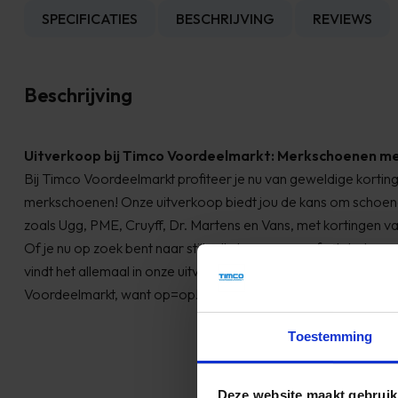
SPECIFICATIES
BESCHRIJVING
REVIEWS
Beschrijving
Uitverkoop bij Timco Voordeelmarkt: Merkschoenen me
Bij Timco Voordeelmarkt profiteer je nu van geweldige kortin
merkschoenen! Onze uitverkoop biedt jou de kans om schoen
zoals Ugg, PME, Cruyff, Dr. Martens en Vans, met kortingen v
Of je nu op zoek bent naar stijlvolle laarzen, comfortabele sn
vindt het allemaal in onze uitverkoop. Mis deze unieke kans ni
Voordeelmarkt, want op=op!
Toestemming
Deze website maakt gebruik
mmunicatie een beetje
Onze eerste bestelling 